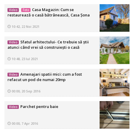
Casa Magazin: Cum se
Video
Foto
restaurează o casă bătrânească, Casa Șona
10:42, 22 Noi 2021
Sfatul arhitectului- Ce trebuie să știi
Video
atunci când vrei să construiești o casă
10:48, 23 Iul 2021
Amenajari spatii mici: cum a fost
Video
refacut un pod de numai 20mp
00:00, 20 Sep 2016
Parchet pentru baie
Video
00:00, 7 Apr 2016