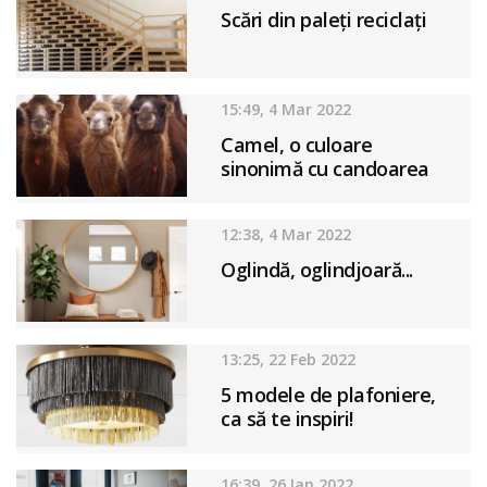
Scări din paleţi reciclaţi
15:49, 4 Mar 2022
Camel, o culoare
sinonimă cu candoarea
12:38, 4 Mar 2022
Oglindă, oglindjoară...
13:25, 22 Feb 2022
5 modele de plafoniere,
ca să te inspiri!
16:39, 26 Ian 2022