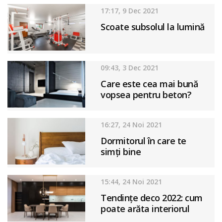
17:17, 9 Dec 2021
Scoate subsolul la lumină
09:43, 3 Dec 2021
Care este cea mai bună
vopsea pentru beton?
16:27, 24 Noi 2021
Dormitorul în care te
simți bine
15:44, 24 Noi 2021
Tendințe deco 2022: cum
poate arăta interiorul
casei anul viitor