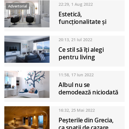
22:29, 1 Aug 2022
Advertorial
Estetică,
funcționalitate și
confort- designul
saloanelor de
20:13, 21 Iul 2022
frumusețe
Ce stil să îți alegi
pentru living
11:58, 17 Iun 2022
Albul nu se
demodează niciodată
16:32, 25 Mai 2022
Peșterile din Grecia,
ca spații de cazare