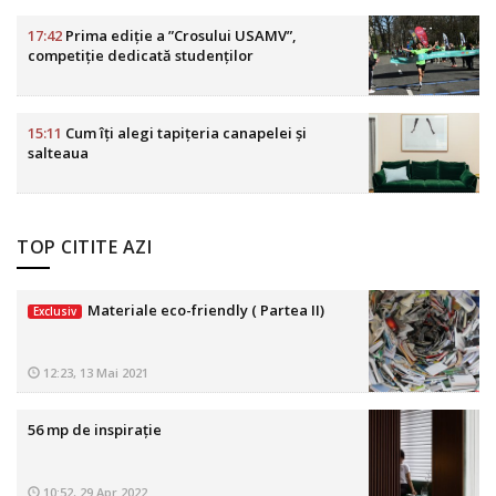
17:42
Prima ediție a ”Crosului USAMV”,
competiție dedicată studenților
15:11
Cum îți alegi tapițeria canapelei și
salteaua
TOP CITITE AZI
Materiale eco-friendly ( Partea II)
Exclusiv
12:23, 13 Mai 2021
56 mp de inspirație
10:52, 29 Apr 2022