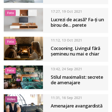
17:27, 19 Oct 2021
Foto
Lucrezi de acasă? Fa-ți un
birou de… perete
11:12, 13 Oct 2021
Foto
Cocooning. Livingul fără
șemineu nu mai e chiar
un living
13:42, 24 Sep 2021
Foto
Stilul maximalist: secrete
de amenajare
11:31, 16 Sep 2021
Video
Amenajare avangardistă