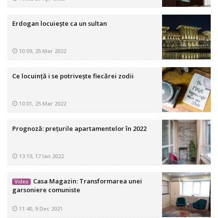
Erdogan locuiește ca un sultan
10:09, 25 Mar 2022
Ce locuință i se potrivește fiecărei zodii
10:01, 25 Mar 2022
Prognoză: prețurile apartamentelor în 2022
13:10, 17 Ian 2022
Casa Magazin: Transformarea unei
Video
garsoniere comuniste
11:40, 9 Dec 2021