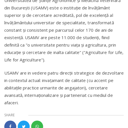
Universitatea de Ştiinţe Agronomice şi Medicină Veterinară
din Bucureşti (USAMV) este o instituţie de învăţământ
superior şi de cercetare acreditată, pol de excelenţă al
învăţământului universitar de specialitate, transformată
constant şi consistent pe parcursul celor 170 de ani de
existenţă. USAMV are peste 11.000 de studenţi, fiind
definită ca "o universitate pentru viaţa şi agricultura, prin
educaţie şi cercetare de inalta calitate" ("Agriculture for Life,
Life for Agriculture").
USAMV are in vedere patru direcţii strategice de dezvoltare
in contextul actual: invaţamant de calitate (cu accent pe
abilitaţile practice urmarite de angajatori), cercetare
avansată, internaţionalizare şi parteneriat cu mediul de
afaceri.
SHARE