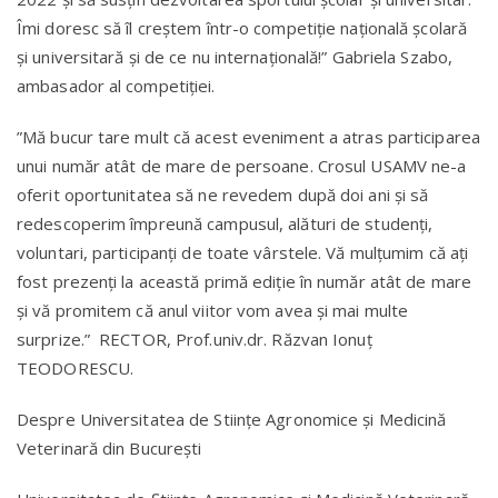
Îmi doresc să îl creștem într-o competiție națională școlară
și universitară și de ce nu internațională!” Gabriela Szabo,
ambasador al competiției.
”Mă bucur tare mult că acest eveniment a atras participarea
unui număr atât de mare de persoane. Crosul USAMV ne-a
oferit oportunitatea să ne revedem după doi ani și să
redescoperim împreună campusul, alături de studenți,
voluntari, participanți de toate vârstele. Vă mulțumim că ați
fost prezenți la această primă ediție în număr atât de mare
și vă promitem că anul viitor vom avea și mai multe
surprize.” RECTOR, Prof.univ.dr. Răzvan Ionuț
TEODORESCU.
Despre Universitatea de Stiinţe Agronomice şi Medicină
Veterinară din Bucureşti