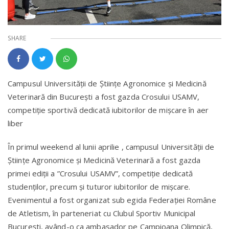
SHARE
Campusul Universității de Științe Agronomice și Medicină
Veterinară din București a fost gazda Crosului USAMV,
competiție sportivă dedicată iubitorilor de mișcare în aer
liber
În primul weekend al lunii aprilie , campusul Universității de
Științe Agronomice și Medicină Veterinară a fost gazda
primei ediții a ”Crosului USAMV”, competiție dedicată
studenților, precum și tuturor iubitorilor de mișcare.
Evenimentul a fost organizat sub egida Federației Române
de Atletism, în parteneriat cu Clubul Sportiv Municipal
București, având-o ca ambasador pe Campioana Olimpică,