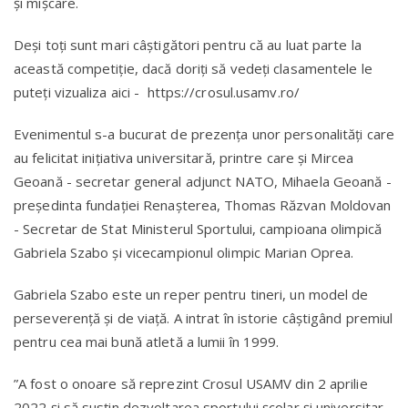
și mișcare.
Deși toți sunt mari câștigători pentru că au luat parte la
această competiție, dacă doriți să vedeți clasamentele le
puteți vizualiza aici - https://crosul.usamv.ro/
Evenimentul s-a bucurat de prezența unor personalități care
au felicitat inițiativa universitară, printre care și Mircea
Geoană - secretar general adjunct NATO, Mihaela Geoană -
președinta fundației Renașterea, Thomas Răzvan Moldovan
- Secretar de Stat Ministerul Sportului, campioana olimpică
Gabriela Szabo și vicecampionul olimpic Marian Oprea.
Gabriela Szabo este un reper pentru tineri, un model de
perseverență și de viață. A intrat în istorie câștigând premiul
pentru cea mai bună atletă a lumii în 1999.
”A fost o onoare să reprezint Crosul USAMV din 2 aprilie
2022 și să susțin dezvoltarea sportului școlar și universitar.