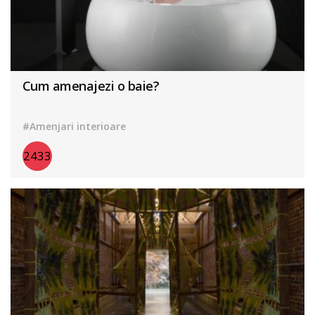
Cum amenajezi o baie?
#Amenjari interioare
2433