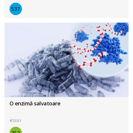
537
O enzimă salvatoare
#Stiri
752