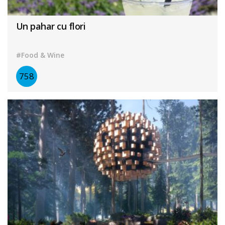
Un pahar cu flori
#Food & Wine
758