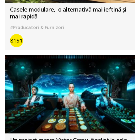
Casele modulare, o alternativă mai ieftină și
mai rapidă
#Producatori & Furnizori
8151
Un proiect marca Victor Grosu, finalist la cele