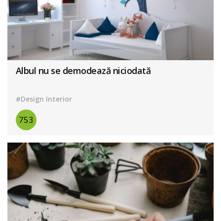
Albul nu se demodează niciodată
#Design Interior
753