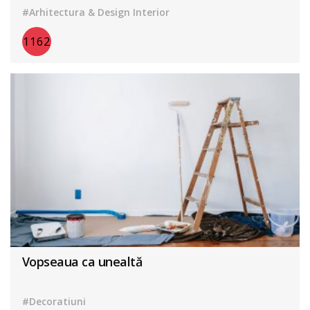
#Arhitectura & Design Interior
1162
Vopseaua ca unealtă
#Decoratiuni