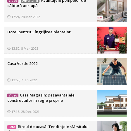
Avantajele pompelor de
Video
Advertorial
căldură aer-apă
17:24, 28 Mar 2022
Hotel pentru… îngrijirea plantelor.
13:30, 8 Mar 2022
Casa Verde 2022
12:58, 7 Ian 2022
Casa Magazin: Dezavantajele
Video
constructiilor in regie proprie
17:18, 28 Dec 2021
Biroul de acasă. Tendințele sfârșitului
Foto