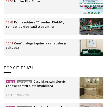
13:55
Hortus Flor Show
17:42
Prima ediție a ”Crosului USAMV”,
competiție dedicată studenților
15:11
Cum îți alegi tapițeria canapelei și
salteaua
TOP CITITE AZI
Casa Magazin: Servicii
Video
Advertorial
conexe pentru piata imobiliara
11:31, 9 Dec 2021