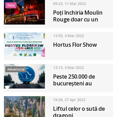
09:23, 11 Mai 2022
Foto
Poți închiria Moulin
Rouge doar cu un
dolar pe noapte!
13:55, 4 Mai 2022
Hortus Flor Show
13:13, 4 Mai 2022
Advertorial
Peste 250.000 de
bucureșteni au
experimentat
senzația unei călătorii
19:26, 27 Apr 2022
printre planete în
Liftul celor o sută de
numai o săptămână
dragoni