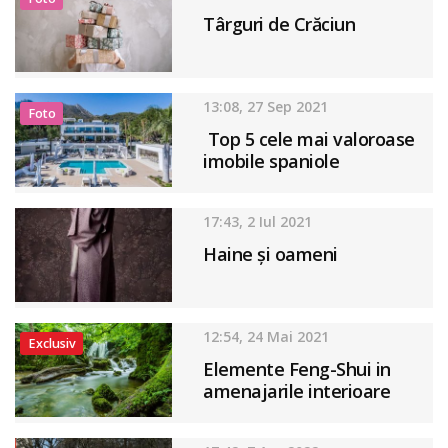
Târguri de Crăciun
13:08, 27 Sep 2021
Foto
Top 5 cele mai valoroase
imobile spaniole
17:43, 2 Iul 2021
Haine și oameni
12:54, 24 Mai 2021
Exclusiv
Elemente Feng-Shui in
amenajarile interioare