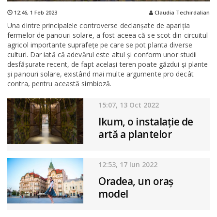
12:46,
1 Feb 2023
Claudia Techirdalian
Una dintre principalele controverse declanșate de apariția
fermelor de panouri solare, a fost aceea că se scot din circuitul
agricol importante suprafețe pe care se pot planta diverse
culturi. Dar iată că adevărul este altul și conform unor studii
desfășurate recent, de fapt același teren poate găzdui și plante
și panouri solare, existând mai multe argumente pro decât
contra, pentru această simbioză.
15:07, 13 Oct 2022
Ikum, o instalație de
artă a plantelor
vindecătoare
12:53, 17 Iun 2022
Oradea, un oraș
model