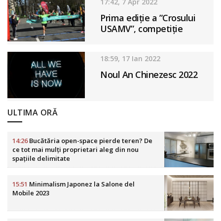
17:42, 7 Apr 2022
Prima ediție a ”Crosului
USAMV”, competiție
dedicată studenților
18:59, 17 Ian 2022
Noul An Chinezesc 2022
ULTIMA ORĂ
14:26
Bucătăria open-space pierde teren? De
ce tot mai mulți proprietari aleg din nou
spațiile delimitate
15:51
Minimalism Japonez la Salone del
Mobile 2023