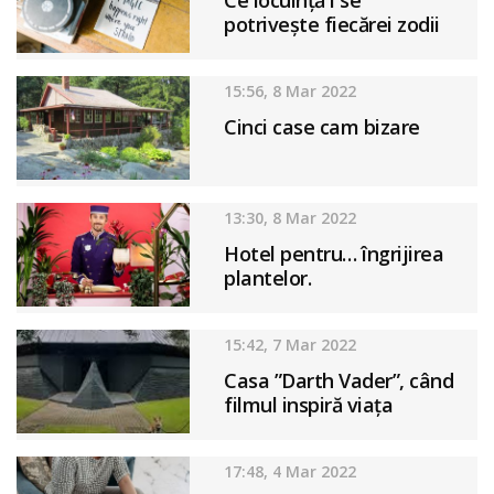
Ce locuință i se
potrivește fiecărei zodii
15:56, 8 Mar 2022
Cinci case cam bizare
13:30, 8 Mar 2022
Hotel pentru… îngrijirea
plantelor.
15:42, 7 Mar 2022
Casa ”Darth Vader”, când
filmul inspiră viața
17:48, 4 Mar 2022