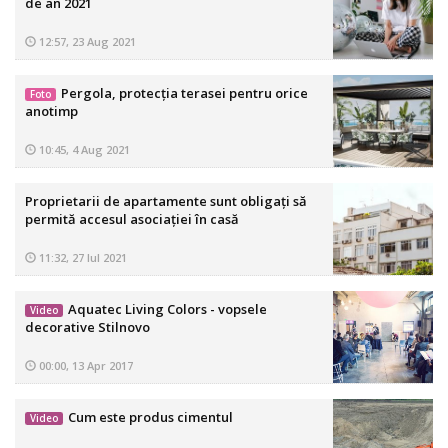
de an 2021
12:57, 23 Aug 2021
Pergola, protecția terasei pentru orice
Foto
anotimp
10:45, 4 Aug 2021
Proprietarii de apartamente sunt obligaţi să
permită accesul asociaţiei în casă
11:32, 27 Iul 2021
Aquatec Living Colors - vopsele
Video
decorative Stilnovo
00:00, 13 Apr 2017
Cum este produs cimentul
Video