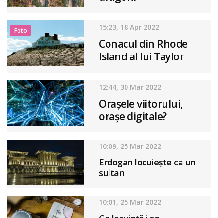
15:23, 18 Apr 2022
Foto
Conacul din Rhode
Island al lui Taylor
Swift
12:44, 30 Mar 2022
Orașele viitorului,
orașe digitale?
10:09, 25 Mar 2022
Erdogan locuiește ca un
sultan
10:01, 25 Mar 2022