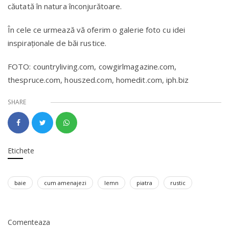
căutată în natura înconjurătoare.
În cele ce urmează vă oferim o galerie foto cu idei
inspiraţionale de băi rustice.
FOTO: countryliving.com, cowgirlmagazine.com,
thespruce.com, houszed.com, homedit.com, iph.biz
SHARE
Etichete
baie
cum amenajezi
lemn
piatra
rustic
Comenteaza