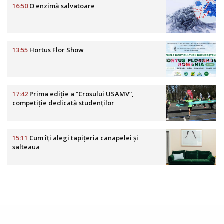
16:50
O enzimă salvatoare
13:55
Hortus Flor Show
17:42
Prima ediție a ”Crosului USAMV”,
competiție dedicată studenților
15:11
Cum îți alegi tapițeria canapelei și
salteaua