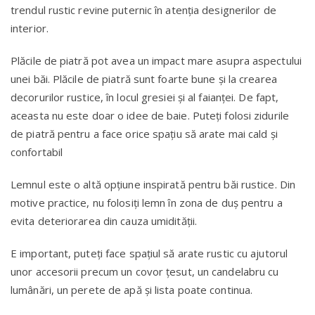
trendul rustic revine puternic în atenția designerilor de
interior.
Plăcile de piatră pot avea un impact mare asupra aspectului
unei băi. Plăcile de piatră sunt foarte bune şi la crearea
decorurilor rustice, în locul gresiei şi al faianţei. De fapt,
aceasta nu este doar o idee de baie. Puteți folosi zidurile
de piatră pentru a face orice spațiu să arate mai cald și
confortabil
Lemnul este o altă opţiune inspirată pentru băi rustice. Din
motive practice, nu folosiți lemn în zona de duș pentru a
evita deteriorarea din cauza umidităţii.
E important, puteți face spațiul să arate rustic cu ajutorul
unor accesorii precum un covor țesut, un candelabru cu
lumânări, un perete de apă şi lista poate continua.