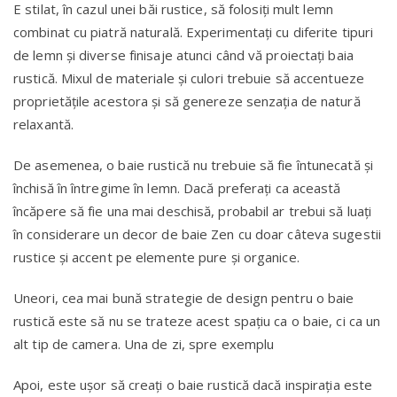
E stilat, în cazul unei băi rustice, să folosiți mult lemn
combinat cu piatră naturală. Experimentați cu diferite tipuri
de lemn și diverse finisaje atunci când vă proiectați baia
rustică. Mixul de materiale şi culori trebuie să accentueze
proprietățile acestora și să genereze senzaţia de natură
relaxantă.
De asemenea, o baie rustică nu trebuie să fie întunecată și
închisă în întregime în lemn. Dacă preferați ca această
încăpere să fie una mai deschisă, probabil ar trebui să luați
în considerare un decor de baie Zen cu doar câteva sugestii
rustice și accent pe elemente pure și organice.
Uneori, cea mai bună strategie de design pentru o baie
rustică este să nu se trateze acest spațiu ca o baie, ci ca un
alt tip de camera. Una de zi, spre exemplu
Apoi, este ușor să creați o baie rustică dacă inspirația este