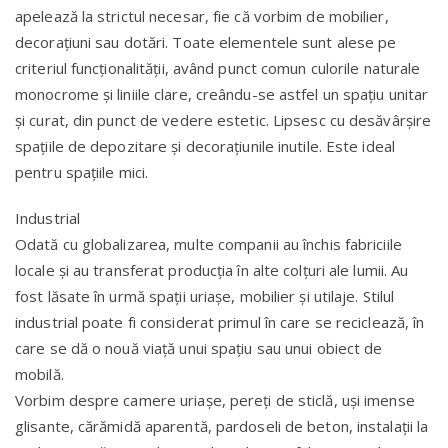
apelează la strictul necesar, fie că vorbim de mobilier,
decorațiuni sau dotări. Toate elementele sunt alese pe
criteriul funcționalității, având punct comun culorile naturale
monocrome și liniile clare, creându-se astfel un spațiu unitar
și curat, din punct de vedere estetic. Lipsesc cu desăvârșire
spațiile de depozitare și decorațiunile inutile. Este ideal
pentru spațiile mici.
Industrial
Odată cu globalizarea, multe companii au închis fabriciile
locale și au transferat producția în alte colțuri ale lumii. Au
fost lăsate în urmă spații uriașe, mobilier și utilaje. Stilul
industrial poate fi considerat primul în care se reciclează, în
care se dă o nouă viață unui spațiu sau unui obiect de
mobilă.
Vorbim despre camere uriașe, pereți de sticlă, uși imense
glisante, cărămidă aparentă, pardoseli de beton, instalații la