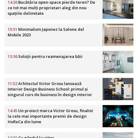
14:26
Bucătăria open-space pierde teren? De
ce tot mai mulți proprietari aleg din nou
spațiile delimitate
15:51
Minimalism Japonez la Salone del
Mobile 2023
13:36
Soluții pentru reamenajarea băii
11:52
Arhitectul Victor Grosu lansează
Interior Design Business School: primul și
singurul curs de business în design interior
din România
14:45
Un proiect marca Victor Grosu, finalist
la cele mai importante premii de design
HoReCa din lume
12:31
Cu gândul la viitor