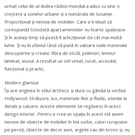
urmat celui de-al doilea război mondial a adus cu sine o
creștere a zonelor urbane și a numărului de locuințe.
Proporțional și nevoia de mobilier. Care a trebuit să
corespundă totodată apartamentelor nu foarte spațioase.
Și în același timp să poată fi achiziționat de cât mai multă
lume. Și nu în ultimul rând să pună în valoare noile materiale
descoperite și create: fibra de sticlă, polimeri, lemnul
laminat, inoxul. A rezultat un stil vesel, curat, accesibil,
funcțional și practic.
Modern glamour
Își are originea în stilul ArtDeco și duce cu gândul la vechiul
Hollywood. Strălucire, lux, materiale fine și fluide, atenție la
detalii și culoare. Aceste elemente se regăsesc în acest
design interior. Pentru a crea un spațiu în acest stil avem
nevoie de obiecte de mobilier în linii curbe, culori curajoase
pe pereți, obiecte de decor aurii, argintii sau din bronz și, nu