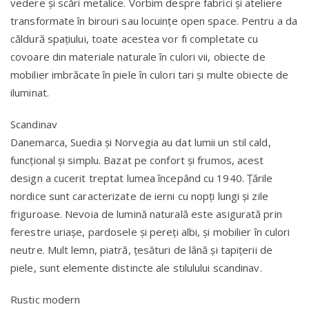
vedere și scări metalice. Vorbim despre fabrici și ateliere
transformate în birouri sau locuințe open space. Pentru a da
căldură spațiului, toate acestea vor fi completate cu
covoare din materiale naturale în culori vii, obiecte de
mobilier imbrăcate în piele în culori tari și multe obiecte de
iluminat.
Scandinav
Danemarca, Suedia și Norvegia au dat lumii un stil cald,
funcțional și simplu. Bazat pe confort și frumos, acest
design a cucerit treptat lumea începând cu 1940. Țările
nordice sunt caracterizate de ierni cu nopți lungi și zile
friguroase. Nevoia de lumină naturală este asigurată prin
ferestre uriașe, pardosele și pereți albi, și mobilier în culori
neutre. Mult lemn, piatră, țesături de lână și tapițerii de
piele, sunt elemente distincte ale stilulului scandinav.
Rustic modern