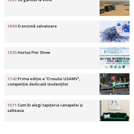
16:50
O enzimă salvatoare
13:55
Hortus Flor Show
17:42
Prima ediție a ”Crosului USAMV”,
competiție dedicată studenților
15:11
Cum îți alegi tapițeria canapelei și
salteaua