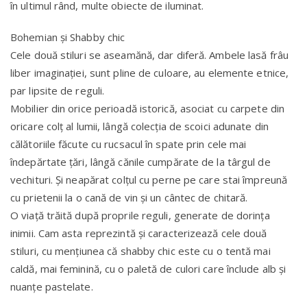
în ultimul rând, multe obiecte de iluminat.
Bohemian și Shabby chic
Cele două stiluri se aseamănă, dar diferă. Ambele lasă frâu
liber imaginației, sunt pline de culoare, au elemente etnice,
par lipsite de reguli.
Mobilier din orice perioadă istorică, asociat cu carpete din
oricare colț al lumii, lângă colecția de scoici adunate din
călătoriile făcute cu rucsacul în spate prin cele mai
îndepărtate țări, lângă cănile cumpărate de la târgul de
vechituri. Și neapărat colțul cu perne pe care stai împreună
cu prietenii la o cană de vin și un cântec de chitară.
O viață trăită după proprile reguli, generate de dorința
inimii. Cam asta reprezintă și caracterizează cele două
stiluri, cu mențiunea că shabby chic este cu o tentă mai
caldă, mai feminină, cu o paletă de culori care înclude alb și
nuanțe pastelate.