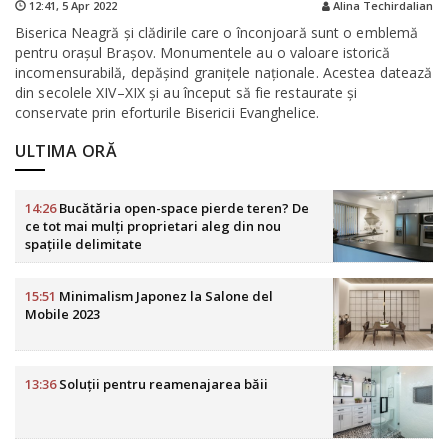
12:41,
5 Apr 2022
Alina Techirdalian
Biserica Neagră și clădirile care o înconjoară sunt o emblemă
pentru orașul Brașov. Monumentele au o valoare istorică
incomensurabilă, depășind granițele naționale. Acestea datează
din secolele XIV–XIX și au început să fie restaurate și
conservate prin eforturile Bisericii Evanghelice.
ULTIMA ORĂ
14:26
Bucătăria open-space pierde teren? De
ce tot mai mulți proprietari aleg din nou
spațiile delimitate
15:51
Minimalism Japonez la Salone del
Mobile 2023
13:36
Soluții pentru reamenajarea băii