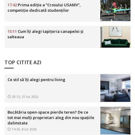
17:42
Prima ediție a ”Crosului USAMV”,
competiție dedicată studenților
15:11
Cum îți alegi tapițeria canapelei și
salteaua
TOP CITITE AZI
Ce stil să îți alegi pentru living
20:13, 21 Iul 2022
Bucătăria open-space pierde teren? De ce
tot mai mulți proprietari aleg din nou spațiile
delimitate
14:26, 8 Iul 2026