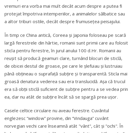
vremuri era vorba mai mult decât acum despre a putea fi
protejat împotriva intemperiilor, a animalelor sălbatice sau
a altor triburi ostile, decât despre frumusețea peisajului.
În timp ce China antică, Coreea și Japonia foloseau pe scară
largă ferestrele din hârtie, romanii sunt primii care au folosit
sticla pentru ferestre, în jurul anului 100 d.Hr. Romanii au
reușit să producă geamuri clare, turnând blocuri de sticlă,
de obicei destul de groase, pe care le șlefuiau și lustruiau
până obțineau o suprafață subțire și transparentă. Sticla mai
groasă denatura vederea sau era translucidă. Așa că trucul
era să obții sticlă suficient de subțire pentru a se vedea prin
ea, dar nu atât de subțire încât să se spargă prea ușor.
Casele celtice circulare nu aveau ferestre. Cuvântul
englezesc “window” provine, din “Vindauga” cuvânt
norvegian vechi care înseamnă atât "vânt", cât și "ochi". În