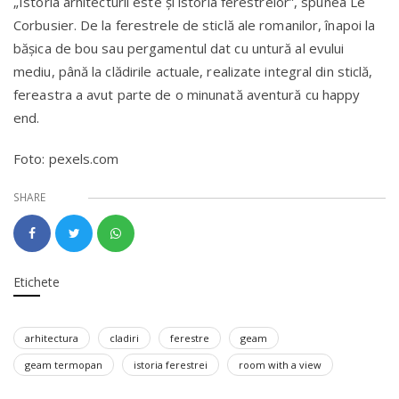
„Istoria arhitecturii este și istoria ferestrelor”, spunea Le
Corbusier. De la ferestrele de sticlă ale romanilor, înapoi la
bășica de bou sau pergamentul dat cu untură al evului
mediu, până la clădirile actuale, realizate integral din sticlă,
fereastra a avut parte de o minunată aventură cu happy
end.
Foto: pexels.com
SHARE
Etichete
arhitectura
cladiri
ferestre
geam
geam termopan
istoria ferestrei
room with a view