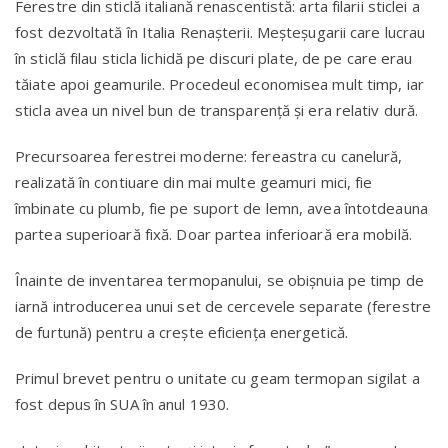
Ferestre din sticlă italiană renascentistă: arta filarii sticlei a
fost dezvoltată în Italia Renașterii. Meșteșugarii care lucrau
în sticlă filau sticla lichidă pe discuri plate, de pe care erau
tăiate apoi geamurile. Procedeul economisea mult timp, iar
sticla avea un nivel bun de transparență și era relativ dură.
Precursoarea ferestrei moderne: fereastra cu canelură,
realizată în contiuare din mai multe geamuri mici, fie
îmbinate cu plumb, fie pe suport de lemn, avea întotdeauna
partea superioară fixă. Doar partea inferioară era mobilă.
Înainte de inventarea termopanului, se obișnuia pe timp de
iarnă introducerea unui set de cercevele separate (ferestre
de furtună) pentru a crește eficiența energetică.
Primul brevet pentru o unitate cu geam termopan sigilat a
fost depus în SUA în anul 1930.