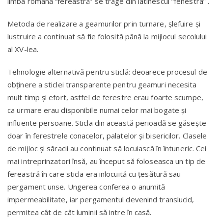
limba română “fereastră” se trage din latinescul “fenestra” .
Metoda de realizare a geamurilor prin turnare, șlefuire și
lustruire a continuat să fie folosită până la mijlocul secolului
al XV-lea.
Tehnologie alternativă pentru sticlă: deoarece procesul de
obținere a sticlei transparente pentru geamuri necesita
mult timp și efort, astfel de ferestre erau foarte scumpe,
ca urmare erau disponibile numai celor mai bogate și
influente persoane. Sticla din această perioadă se găsește
doar în ferestrele conacelor, palatelor și bisericilor. Clasele
de mijloc și săracii au continuat să locuiască în întuneric. Cei
mai intreprinzatori însă, au început să foloseasca un tip de
fereastră în care sticla era inlocuită cu țesătură sau
pergament unse. Ungerea conferea o anumită
impermeabilitate, iar pergamentul devenind translucid,
permitea cât de cât luminii să intre în casă.