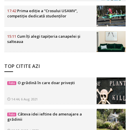
17:42
Prima ediție a ”Crosului USAMV”,
competiție dedicată studenților
15:11
Cum îți alegi tapițeria canapelei și
salteaua
TOP CITITE AZI
O grădină în care doar privești
Foto
14:44, 6 Aug 2021
Câteva idei ieftine de amenajare a
Foto
grădinii