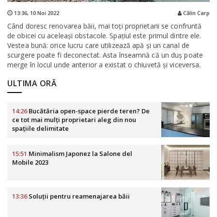
13:36,
10 Noi 2022
Călin Carp
Când doresc renovarea băii, mai toți proprietarii se confruntă
de obicei cu aceleași obstacole. Spațiul este primul dintre ele.
Vestea bună: orice lucru care utilizează apă și un canal de
scurgere poate fi deconectat. Asta înseamnă că un duș poate
merge în locul unde anterior a existat o chiuvetă și viceversa.
ULTIMA ORĂ
14:26
Bucătăria open-space pierde teren? De
ce tot mai mulți proprietari aleg din nou
spațiile delimitate
15:51
Minimalism Japonez la Salone del
Mobile 2023
13:36
Soluții pentru reamenajarea băii