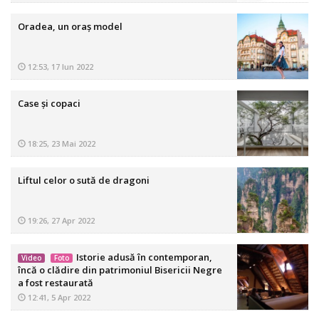
Oradea, un oraș model
12:53, 17 Iun 2022
Case și copaci
18:25, 23 Mai 2022
Liftul celor o sută de dragoni
19:26, 27 Apr 2022
Istorie adusă în contemporan,
Video
Foto
încă o clădire din patrimoniul Bisericii Negre
a fost restaurată
12:41, 5 Apr 2022