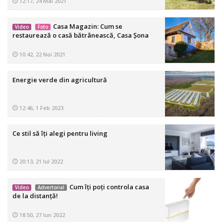
12:17, 24 Mai 2021
Casa Magazin: Cum se
Video
Foto
restaurează o casă bătrânească, Casa Șona
10:42, 22 Noi 2021
Energie verde din agricultură
12:46, 1 Feb 2023
Ce stil să îți alegi pentru living
20:13, 21 Iul 2022
Cum îți poți controla casa
Video
Advertorial
de la distanță!
18:50, 27 Iun 2022