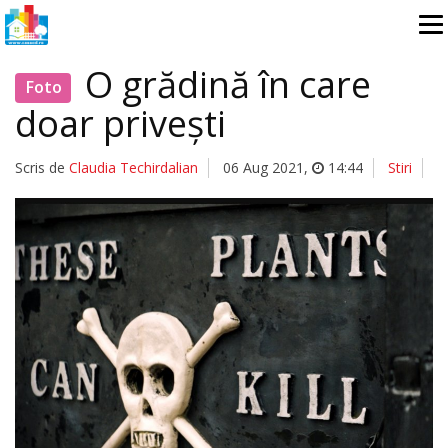
O grădină în care
Foto
doar privești
Scris de
Claudia Techirdalian
06 Aug 2021
,
14:44
Stiri