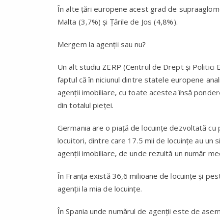
În alte țări europene acest grad de supraaglome
Malta (3,7%) și Țările de Jos (4,8%).
Mergem la agenții sau nu?
Un alt studiu ZERP (Centrul de Drept şi Politici 
faptul că în niciunul dintre statele europene anal
agenţii imobiliare, cu toate acestea însă ponder
din totalul pieţei.
Germania are o piață de locuințe dezvoltată cu 
locuitori, dintre care 17.5 mii de locuințe au u
agenții imobiliare, de unde rezultă un număr medi
În Franța există 36,6 milioane de locuințe și pe
agenții la mia de locuințe.
În Spania unde numărul de agenții este de aseme