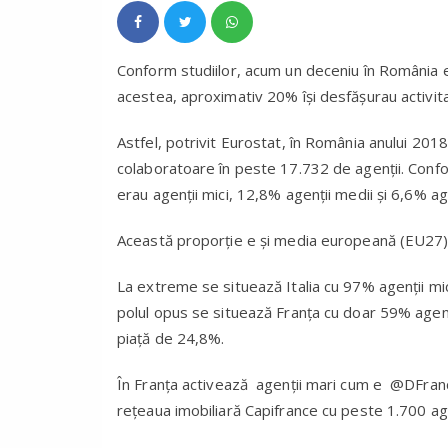
Conform studiilor, acum un deceniu în România ex
acestea, aproximativ 20% își desfășurau activit
Astfel, potrivit Eurostat, în România anului 201
colaboratoare în peste 17.732 de agenții. Confo
erau agenții mici, 12,8% agenții medii și 6,6% age
Această proporție e și media europeană (EU27): 
La extreme se situează Italia cu 97% agenții mici 
polul opus se situează Franța cu doar 59% agenți
piață de 24,8%.
În Franța activează agenții mari cum e @DFranc
rețeaua imobiliară Capifrance cu peste 1.700 ag