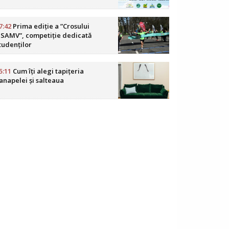
7:42
Prima ediție a ”Crosului
SAMV”, competiție dedicată
tudenților
5:11
Cum îți alegi tapițeria
anapelei și salteaua