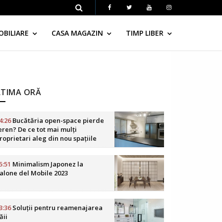
OBILIARE
CASA MAGAZIN
TIMP LIBER
LTIMA ORĂ
4:26
Bucătăria open-space pierde
eren? De ce tot mai mulți
roprietari aleg din nou spațiile
elimitate
5:51
Minimalism Japonez la
alone del Mobile 2023
3:36
Soluții pentru reamenajarea
ăii