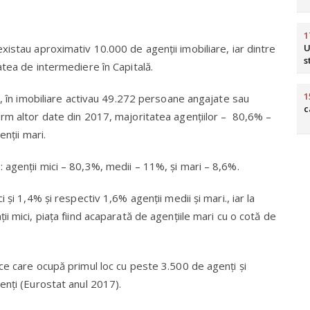
1
istau aproximativ 10.000 de agenții imobiliare, iar dintre
U
s
atea de intermediere în Capitală.
1
8, în imobiliare activau 49.272 persoane angajate sau
c
rm altor date din 2017, majoritatea agențiilor – 80,6% –
nții mari.
agenții mici – 80,3%, medii – 11%, și mari – 8,6%.
și 1,4% și respectiv 1,6% agenții medii și mari., iar la
i mici, piața fiind acaparată de agențiile mari cu o cotă de
e care ocupă primul loc cu peste 3.500 de agenți și
enți (Eurostat anul 2017).