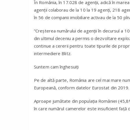
În România, în 17.028 de agenții, adică în marea
agenții colaborau de la 10 la 19 agenți, 218 agenț
în 56 de companii imobiliare activau de la 50 pînă 
”Creșterea numărului de agenții în decursul a 1
din ultimul deceniu a permis o dezvoltare exploz
continue a cererii pentru toate tipurile de propr
intermediere Blitz.
Suntem cam înghesuiți
Pe de altă parte, România are cel mai mare nu
Europeană, conform datelor Eurostat din 2019.
Aproape jumătate din populația României (45,8% 
în care numărul camerelor este insuficient față