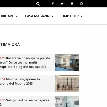
OBILIARE
CASA MAGAZIN
TIMP LIBER
LTIMA ORĂ
4:26
Bucătăria open-space pierde
eren? De ce tot mai mulți
roprietari aleg din nou spațiile
elimitate
5:51
Minimalism Japonez la
alone del Mobile 2023
3:36
Soluții pentru reamenajarea
ăii