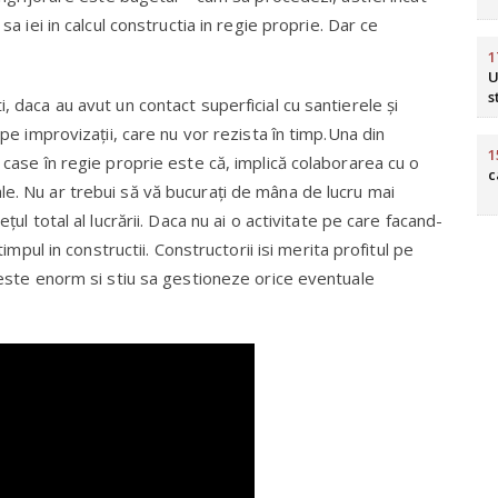
sa iei in calcul constructia in regie proprie. Dar ce
1
U
s
, daca au avut un contact superficial cu santierele și
 pe improvizații, care nu vor rezista în timp.Una din
1
 case în regie proprie este că, implică colaborarea cu o
c
le. Nu ar trebui să vă bucurați de mâna de lucru mai
țul total al lucrării. Daca nu ai o activitate pe care facand-
timpul in constructii. Constructorii isi merita profitul pe
e este enorm si stiu sa gestioneze orice eventuale