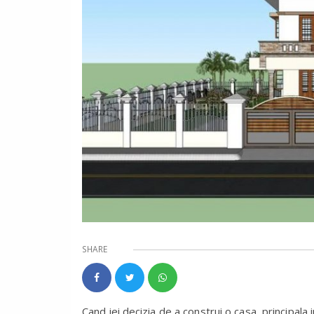
SHARE
Cand iei decizia de a construi o casa, principala