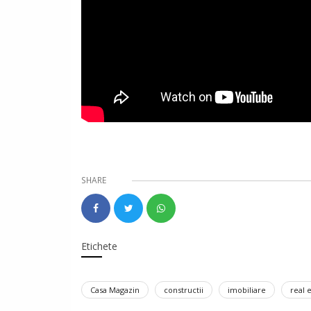
SHARE
Etichete
Casa Magazin
constructii
imobiliare
real 