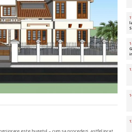
1
l
S
b
R
1
G
i
H
1
1
1
 ingrijorare este bugetul – cum sa procedezi, astfel incat