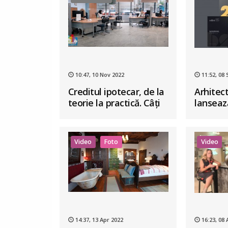
10:47, 10 Nov 2022
11:52, 08
Creditul ipotecar, de la
Arhitect
teorie la practică. Câți
lansează
bani poți să împrumuți?
Design 
primul ș
de busi
Video
Foto
Video
interio
14:37, 13 Apr 2022
16:23, 08 