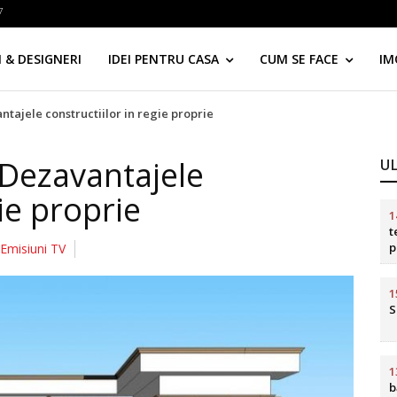
7
 & DESIGNERI
IDEI PENTRU CASA
CUM SE FACE
IM
tajele constructiilor in regie proprie
Dezavantajele
U
gie proprie
1
t
p
Emisiuni TV
d
1
S
1
b