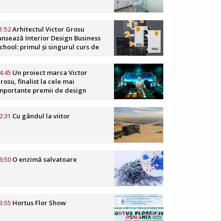
1:52
Arhitectul Victor Grosu
ansează Interior Design Business
chool: primul și singurul curs de
usiness în design interior din
omânia
4:45
Un proiect marca Victor
rosu, finalist la cele mai
mportante premii de design
oReCa din lume
2:31
Cu gândul la viitor
6:50
O enzimă salvatoare
3:55
Hortus Flor Show