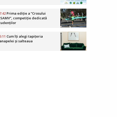
7:42
Prima ediție a ”Crosului
SAMV”, competiție dedicată
tudenților
5:11
Cum îți alegi tapițeria
anapelei și salteaua