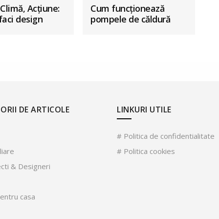
Climă, Acțiune:
Cum funcționează
faci design
pompele de căldură
 cu mai
aer-apă
isipă
ORII DE ARTICOLE
LINKURI UTILE
# Politica de confidentialitate
liare
# Politica cookies
ecti & Designeri
pentru casa