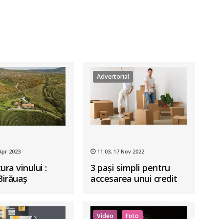
Advertorial
Apr 2023
11:03, 17 Nov 2022
ura vinului :
3 pași simpli pentru
irăuaș
accesarea unui credit
ipotecar Alpha Housing
Video
Foto