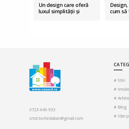
Un design care oferă
Design, 
luxul simplității și
cum să 
farmecul autentic al
interior
Transilvaniei
puțină r
CATEG
# Stiri
# Imobi
# Arhit
# Blog
0723-640-933
# Idei 
cristi.techirdalian@gmail.com