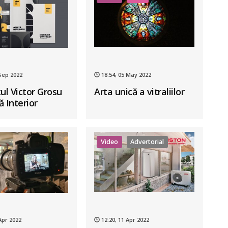
 Sep 2022
18:54, 05 May 2022
ul Victor Grosu
Arta unică a vitraliilor
 Interior
Business School:
i singurul curs
ness în design
Video
Advertorial
r din România
Apr 2022
12:20, 11 Apr 2022