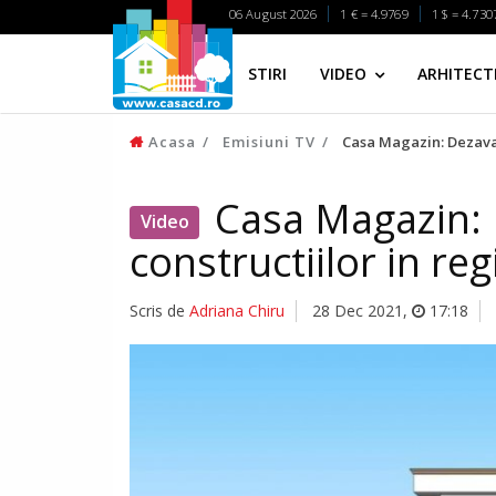
06 August 2026
1 € = 4.9769
1 $ = 4.730
STIRI
VIDEO
ARHITECTI
Acasa
Emisiuni TV
Casa Magazin: Dezavan
Casa Magazin: 
Video
constructiilor in re
Scris de
Adriana Chiru
28 Dec 2021
,
17:18