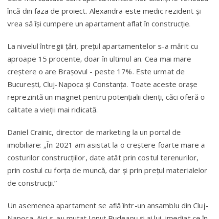
încă din faza de proiect. Alexandra este medic rezident și
vrea să își cumpere un apartament aflat în construcție.
La nivelul întregii țări, prețul apartamentelor s-a mărit cu
aproape 15 procente, doar în ultimul an. Cea mai mare
creștere o are Brașovul - peste 17%. Este urmat de
București, Cluj-Napoca și Constanța. Toate aceste oraşe
reprezintă un magnet pentru potențialii clienţi, căci oferă o
calitate a vieții mai ridicată.
Daniel Crainic, director de marketing la un portal de
imobiliare: „În 2021 am asistat la o creștere foarte mare a
costurilor construcțiilor, date atât prin costul terenurilor,
prin costul cu forța de muncă, dar și prin prețul materialelor
de construcții.”
Un asemenea apartament se află într-un ansamblu din Cluj-
Napoca. Aici s-au mutat Ionuț Budeanu şi ai lui, imediat ce în