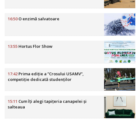
16:50
O enzimă salvatoare
13:55
Hortus Flor Show
17:42
Prima ediție a ”Crosului USAMV”,
competiție dedicată studenților
15:11
Cum îți alegi tapițeria canapelei și
salteaua