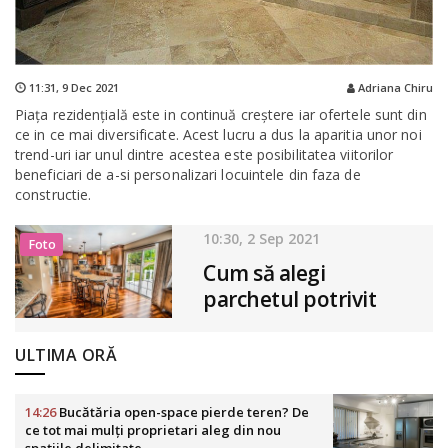
11:31,
9 Dec 2021
Adriana Chiru
Piaţa rezidenţială este in continuă creştere iar ofertele sunt din
ce in ce mai diversificate. Acest lucru a dus la aparitia unor noi
trend-uri iar unul dintre acestea este posibilitatea viitorilor
beneficiari de a-si personalizari locuintele din faza de
constructie.
10:30, 2 Sep 2021
Foto
Cum să alegi
parchetul potrivit
pentru casa ta!
ULTIMA ORĂ
14:26
Bucătăria open-space pierde teren? De
ce tot mai mulți proprietari aleg din nou