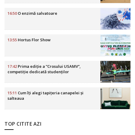
16:50
O enzimă salvatoare
13:55
Hortus Flor Show
17:42
Prima ediție a ”Crosului USAMV”,
competiție dedicată studenților
15:11
Cum îți alegi tapițeria canapelei și
salteaua
TOP CITITE AZI