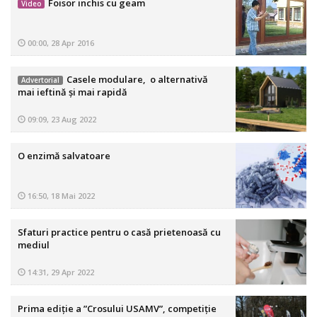
Foisor inchis cu geam
Video
00:00, 28 Apr 2016
Casele modulare, o alternativă
Advertorial
mai ieftină și mai rapidă
09:09, 23 Aug 2022
O enzimă salvatoare
16:50, 18 Mai 2022
Sfaturi practice pentru o casă prietenoasă cu
mediul
14:31, 29 Apr 2022
Prima ediție a ”Crosului USAMV”, competiție