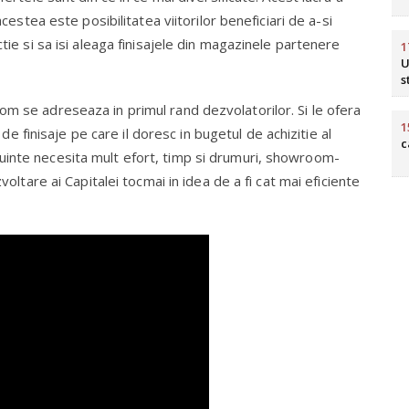
acestea este posibilitatea viitorilor beneficiari de a-si
ctie si sa isi aleaga finisajele din magazinele partenere
1
U
s
om se adreseaza in primul rand dezvolatorilor. Si le ofera
1
l de finisaje pe care il doresc in bugetul de achizitie al
c
inte necesita mult efort, timp si drumuri, showroom-
voltare ai Capitalei tocmai in idea de a fi cat mai eficiente