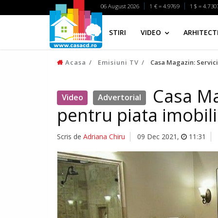
06 August 2026
1 € = 4.9769
1 $ = 4.730
STIRI
VIDEO
ARHITECTI
Acasa
Emisiuni TV
Casa Magazin: Servici
Casa Mag
Video
Advertorial
pentru piata imobil
Scris de
Adriana Chiru
09 Dec 2021
,
11:31