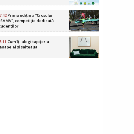
7:42
Prima ediție a ”Crosului
SAMV”, competiție dedicată
tudenților
5:11
Cum îți alegi tapițeria
anapelei și salteaua