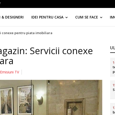
7
 & DESIGNERI
IDEI PENTRU CASA
CUM SE FACE
IM
i conexe pentru piata imobiliara
azin: Servicii conexe
U
iara
1
t
p
Emisiuni TV
d
1
S
1
b