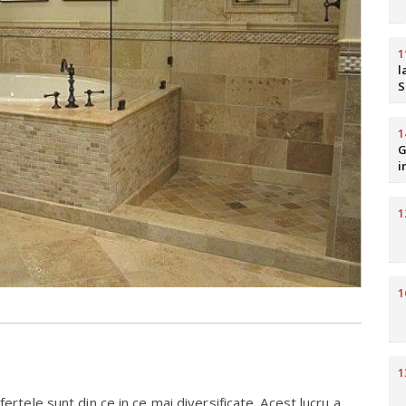
1
l
S
b
R
1
G
i
H
1
1
1
fertele sunt din ce in ce mai diversificate. Acest lucru a