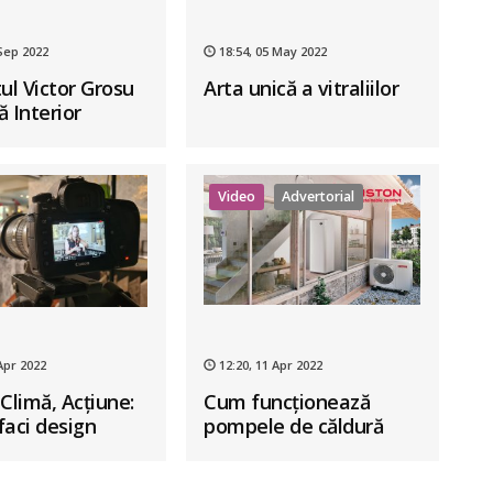
 Sep 2022
18:54, 05 May 2022
ul Victor Grosu
Arta unică a vitraliilor
 Interior
Business School:
i singurul curs
ness în design
Video
Advertorial
r din România
Apr 2022
12:20, 11 Apr 2022
Climă, Acțiune:
Cum funcționează
faci design
pompele de căldură
 cu mai
aer-apă
isipă