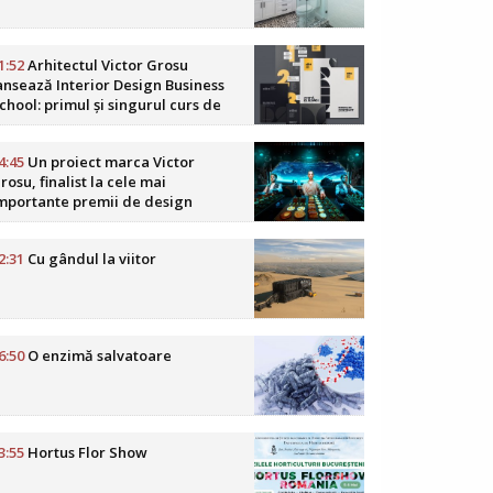
1:52
Arhitectul Victor Grosu
ansează Interior Design Business
chool: primul și singurul curs de
usiness în design interior din
omânia
4:45
Un proiect marca Victor
rosu, finalist la cele mai
mportante premii de design
oReCa din lume
2:31
Cu gândul la viitor
6:50
O enzimă salvatoare
3:55
Hortus Flor Show