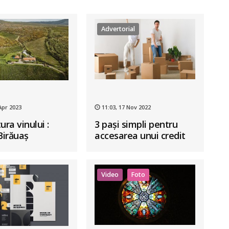
Advertorial
Apr 2023
11:03, 17 Nov 2022
ura vinului :
3 pași simpli pentru
irăuaș
accesarea unui credit
ipotecar Alpha Housing
Video
Foto