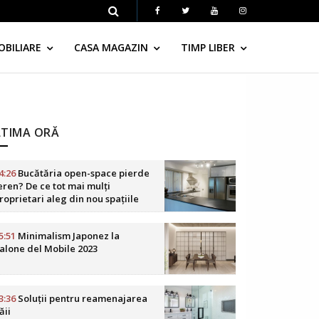
OBILIARE
CASA MAGAZIN
TIMP LIBER
LTIMA ORĂ
4:26
Bucătăria open-space pierde
eren? De ce tot mai mulți
roprietari aleg din nou spațiile
elimitate
5:51
Minimalism Japonez la
alone del Mobile 2023
3:36
Soluții pentru reamenajarea
ăii