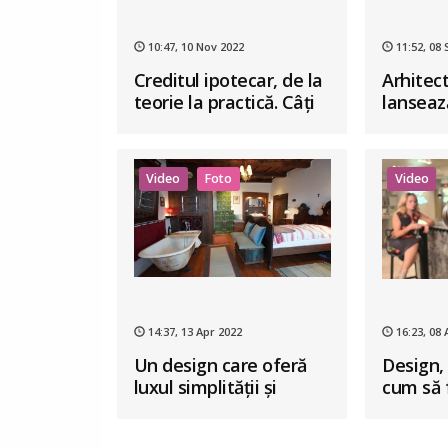
10:47, 10 Nov 2022
11:52, 08
Creditul ipotecar, de la
Arhitect
teorie la practică. Câți
lansează
bani poți să împrumuți?
Design 
primul ș
de busi
Video
Foto
Video
interio
14:37, 13 Apr 2022
16:23, 08 
Un design care oferă
Design, 
luxul simplității și
cum să 
farmecul autentic al
interior
Transilvaniei
puțină r