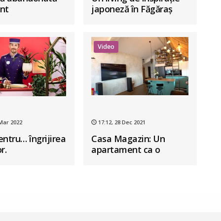
nt
japoneză în Făgăraș
rmată într-o
 creație
Video
 Mar 2022
17:12, 28 Dec 2021
entru… îngrijirea
Casa Magazin: Un
r.
apartament ca o
vacanta