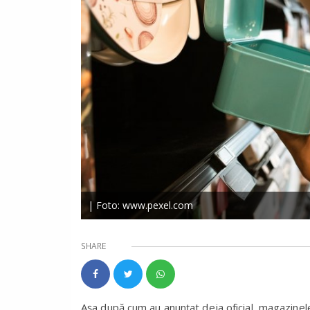
| Foto: www.pexel.com
SHARE
Așa după cum au anunțat deja oficial, magazine