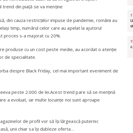
l trend din piaţă se va menţine
1
asă, din cauza restricţiilor impuse de pandemie, românii au
U
s
elaşi timp, numărul celor care au apelat la ajutorul
est proces s-a majorat cu 20%.
1
c
tre produse cu un cost peste medie, au acordat o atenţie
tor de specialitate.
 vorba despre Black Friday, cel mai important eveniment de
ndeeva peste 2.000 de lei.Acest trend pare să se mențină
care a evoluat, iar multe locuinţe noi sunt aproape
gazinelor de profil vor să își lărgească puternic
să, unii chiar sa își dubleze oferta…