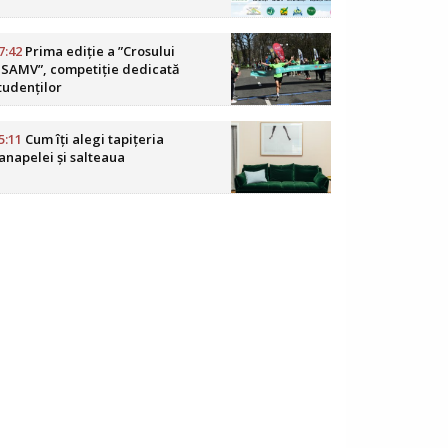
7:42
Prima ediție a ”Crosului
SAMV”, competiție dedicată
tudenților
5:11
Cum îți alegi tapițeria
anapelei și salteaua