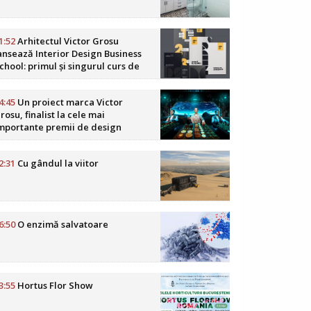
1:52
Arhitectul Victor Grosu
ansează Interior Design Business
chool: primul și singurul curs de
usiness în design interior din
omânia
4:45
Un proiect marca Victor
rosu, finalist la cele mai
mportante premii de design
oReCa din lume
2:31
Cu gândul la viitor
6:50
O enzimă salvatoare
3:55
Hortus Flor Show