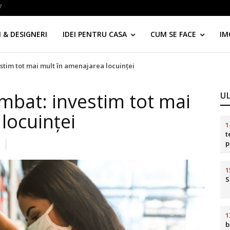
7
 & DESIGNERI
IDEI PENTRU CASA
CUM SE FACE
IM
tim tot mai mult ȋn amenajarea locuinței
mbat: investim tot mai
U
locuinței
1
t
p
i
d
1
S
1
b