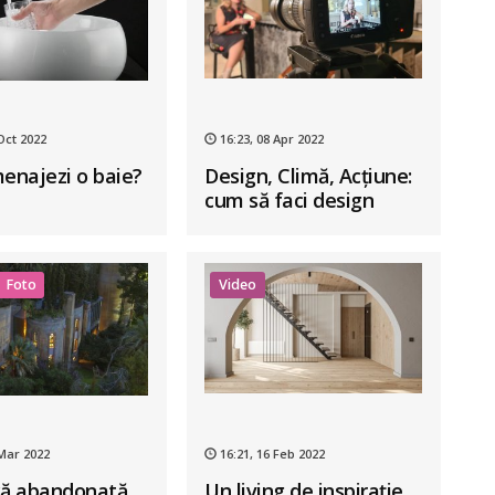
Oct 2022
16:23, 08 Apr 2022
najezi o baie?
Design, Climă, Acțiune:
cum să faci design
interior cu mai
puțină risipă
Foto
Video
 Mar 2022
16:21, 16 Feb 2022
că abandonată
Un living de inspirație