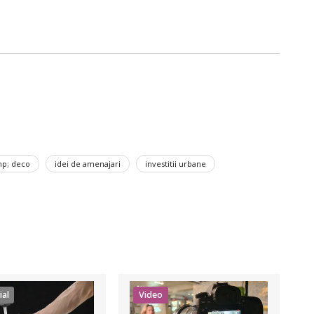
p; deco
idei de amenajari
investitii urbane
ial
Video