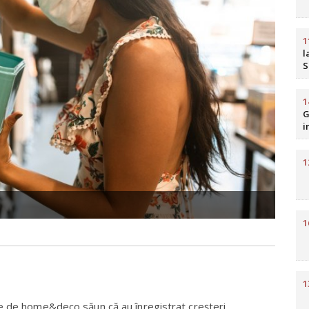
1
l
S
b
R
1
G
i
H
1
1
1
le de home&deco săun că au înregistrat creşteri