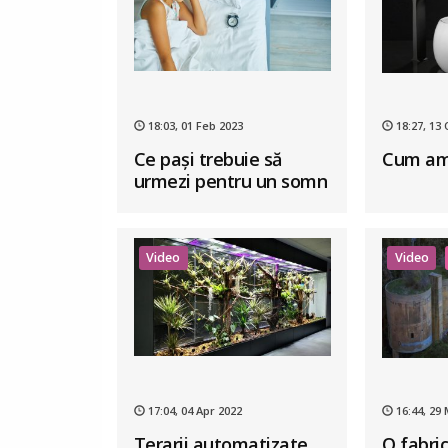
18:03, 01 Feb 2023
18:27, 13 
Ce pași trebuie să
Cum ame
urmezi pentru un somn
sănătos ?
Video
Video
17:04, 04 Apr 2022
16:44, 29
Terarii automatizate,
O fabri