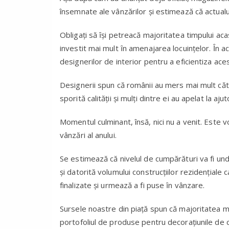
însemnate ale vânzărilor şi estimează că actualu
Obligaţi să ȋşi petreacă majoritatea timpului ac
investit mai mult ȋn amenajarea locuinţelor. Ȋn ac
designerilor de interior pentru a eficientiza ac
Designerii spun că românii au mers mai mult că
sporită calităţii şi mulţi dintre ei au apelat la aju
Momentul culminant, însă, nici nu a venit. Este
vânzări al anului.
Se estimează că nivelul de cumpărături va fi u
și datorită volumului construcţiilor rezidenţiale 
finalizate şi urmează a fi puse ȋn vânzare.
Sursele noastre din piață spun că majoritatea ma
portofoliul de produse pentru decorațiunile de ca