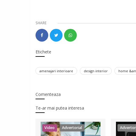
SHARE
Etichete
amenajari interioare
design interior
home &am
Comenteaza
Te-ar mai putea interesa
Video
Advertorial
Advertor