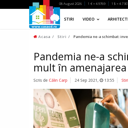
08 August 2026
1 € = 4.9769
1 $ = 4.730
STIRI
VIDEO
ARHITECTI
Acasa
Stiri
Pandemia ne-a schimbat: inves
Pandemia ne-a schi
mult ȋn amenajarea 
Scris de
Călin Carp
24 Sep 2021
,
13:55
Stir