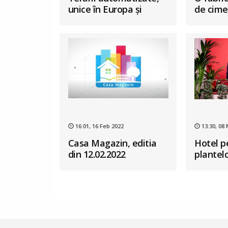
unice în Europa și
de cime
produse în România
transfo
oază de
16:01, 16 Feb 2022
13:30, 08
Casa Magazin, editia
Hotel p
din 12.02.2022
plantelo