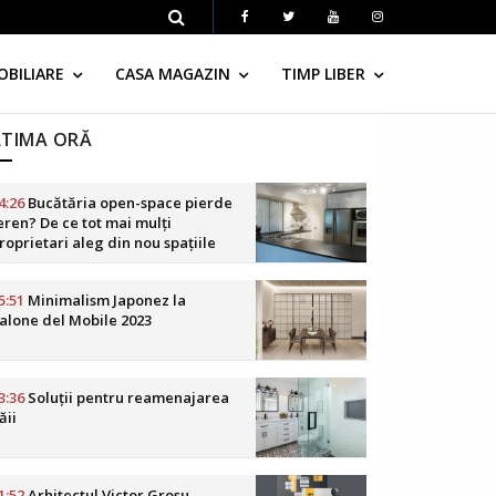
OBILIARE
CASA MAGAZIN
TIMP LIBER
LTIMA ORĂ
4:26
Bucătăria open-space pierde
eren? De ce tot mai mulți
roprietari aleg din nou spațiile
elimitate
5:51
Minimalism Japonez la
alone del Mobile 2023
3:36
Soluții pentru reamenajarea
ăii
1:52
Arhitectul Victor Grosu