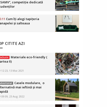
SAMV”, competiție dedicată
tudenților
5:11
Cum îți alegi tapițeria
anapelei și salteaua
P CITITE AZI
Materiale eco-friendly (
Exclusiv
artea II)
12:23, 13 Mai 2021
Casele modulare, o
Advertorial
lternativă mai ieftină și mai
apidă
09:09, 23 Aug 2022