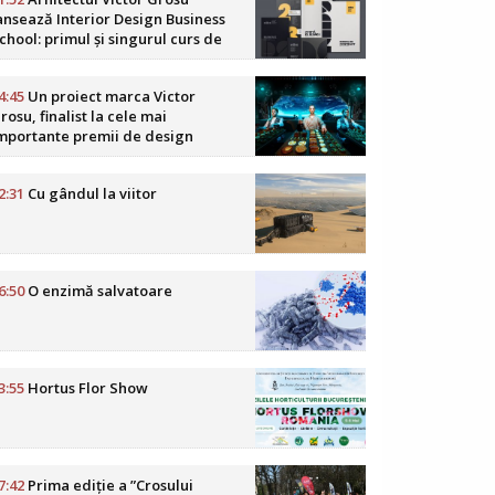
ansează Interior Design Business
chool: primul și singurul curs de
usiness în design interior din
omânia
4:45
Un proiect marca Victor
rosu, finalist la cele mai
mportante premii de design
oReCa din lume
2:31
Cu gândul la viitor
6:50
O enzimă salvatoare
3:55
Hortus Flor Show
7:42
Prima ediție a ”Crosului