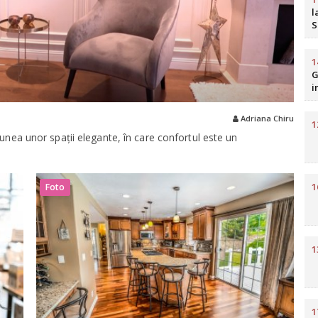
l
S
b
R
1
G
i
H
Adriana Chiru
1
iunea unor spații elegante, în care confortul este un
1
Foto
1
1