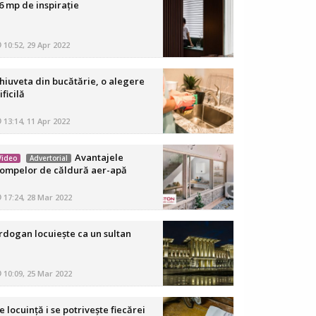
6 mp de inspirație
10:52, 29 Apr 2022
hiuveta din bucătărie, o alegere
ificilă
13:14, 11 Apr 2022
Avantajele
Video
Advertorial
ompelor de căldură aer-apă
17:24, 28 Mar 2022
rdogan locuiește ca un sultan
10:09, 25 Mar 2022
e locuință i se potrivește fiecărei