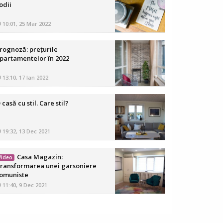
odii
10:01, 25 Mar 2022
rognoză: prețurile
partamentelor în 2022
13:10, 17 Ian 2022
 casă cu stil. Care stil?
19:32, 13 Dec 2021
Casa Magazin:
Video
ransformarea unei garsoniere
omuniste
11:40, 9 Dec 2021