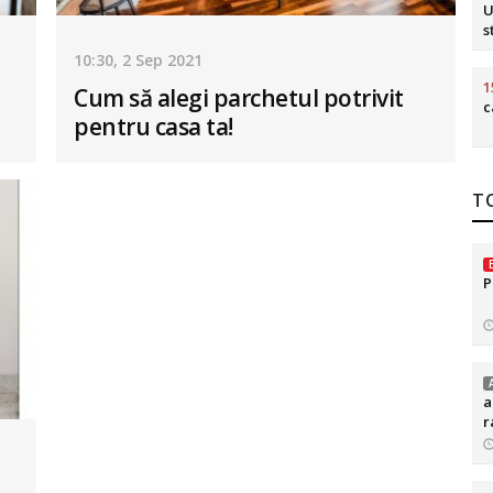
U
s
10:30, 2 Sep 2021
1
Cum să alegi parchetul potrivit
c
pentru casa ta!
TO
P
a
r