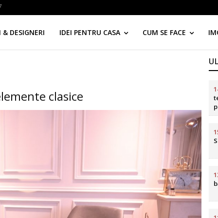
7
 & DESIGNERI
IDEI PENTRU CASA
CUM SE FACE
IM
U
1
lemente clasice
t
p
d
1
S
1
b
1