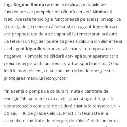
Ing. Bogdan Badea
care ne-a explicat principiile de
funcționare ale pompelor de căldură aer-apă
Nimbus S
Net
. Această tehnologie funcționează pe același principii ca
și un frigider, în sensul că folosește un agent frigorific care
are proprietatea de a se vaporiză la temperaturi scăzute.
La fel cum un frigider poate să preaia căldură din alimente și
acel agent frigorific vaporizează chiar și la temperature
negative . Pompele de căldură aer- apă sunt aparate care
preiau energia dintr-un mediu și o transportă în altul. O fac
însă în mod eficient, cu un consum redus de energie și cu
protejarea mediului înconjurător.
“În esență o pompă de căldură îți mută o cantitate de
energie într-un mediu către altul și acest agent frigorific
vaporizează o cantitate de căldură chiar și la temperaturi -
30 sau -40 de grade Celsius. Practic în felul asta el a
acumulat o cantitate de energie, de căldură dintr-un mediu