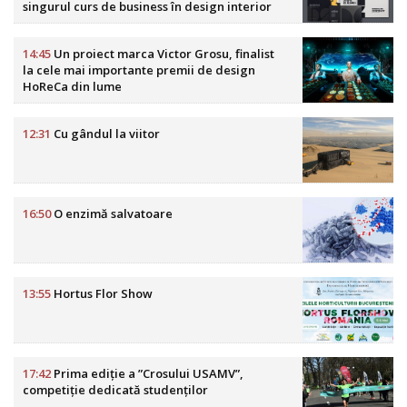
singurul curs de business în design interior
din România
14:45
Un proiect marca Victor Grosu, finalist
la cele mai importante premii de design
HoReCa din lume
12:31
Cu gândul la viitor
16:50
O enzimă salvatoare
13:55
Hortus Flor Show
17:42
Prima ediție a ”Crosului USAMV”,
competiție dedicată studenților