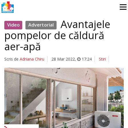
Avantajele
Video
Advertorial
pompelor de căldură
aer-apă
Scris de
Adriana Chiru
28 Mar 2022
,
17:24
Stiri