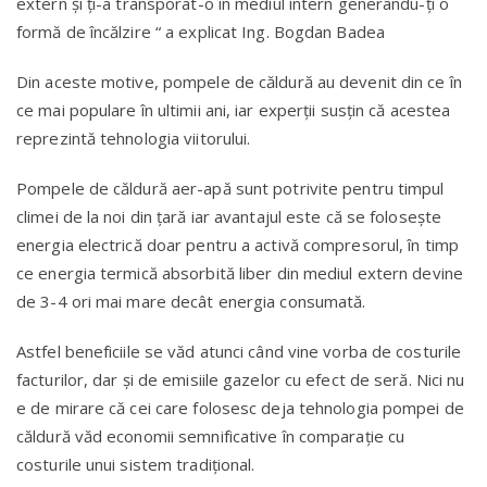
extern și ți-a transporat-o în mediul intern generându-ți o
formă de încălzire “ a explicat Ing. Bogdan Badea
Din aceste motive, pompele de căldură au devenit din ce în
ce mai populare în ultimii ani, iar experții susțin că acestea
reprezintă tehnologia viitorului.
Pompele de căldură aer-apă sunt potrivite pentru timpul
climei de la noi din țară iar avantajul este că se foloseşte
energia electrică doar pentru a activă compresorul, în timp
ce energia termică absorbită liber din mediul extern devine
de 3-4 ori mai mare decât energia consumată.
Astfel beneficiile se văd atunci când vine vorba de costurile
facturilor, dar și de emisiile gazelor cu efect de seră. Nici nu
e de mirare că cei care folosesc deja tehnologia pompei de
căldură văd economii semnificative în comparație cu
costurile unui sistem tradițional.