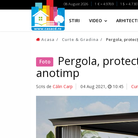
08 August 2026
1 € = 4.9769
1 $ = 4.730
STIRI
VIDEO
ARHITECTI
Acasa
Curte & Gradina
Pergola, protecț
Pergola, protecț
Foto
anotimp
Scris de
Călin Carp
04 Aug 2021
,
10:45
Cur