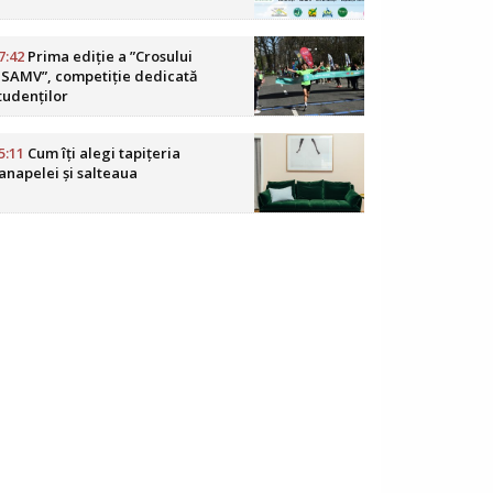
7:42
Prima ediție a ”Crosului
SAMV”, competiție dedicată
tudenților
5:11
Cum îți alegi tapițeria
anapelei și salteaua