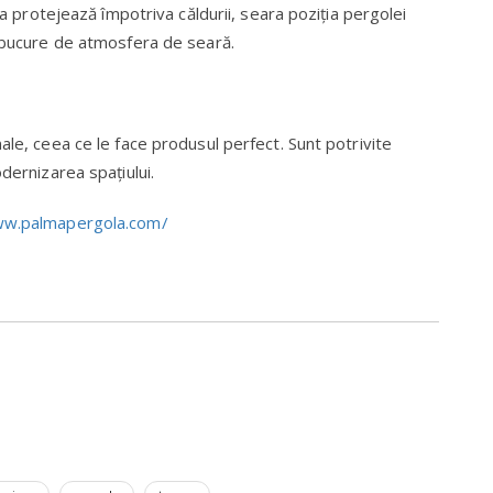
ua protejează împotriva căldurii, seara poziţia pergolei
e bucure de atmosfera de seară.
ale, ceea ce le face produsul perfect. Sunt potrivite
dernizarea spaţiului.
ww.palmapergola.com/