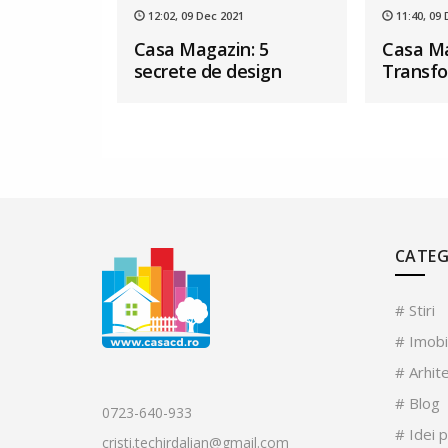
12:02, 09 Dec 2021
11:40, 09
Casa Magazin: 5
Casa Ma
secrete de design
Transfo
garsoni
CATEG
# Stiri
# Imobi
# Arhit
# Blog
0723-640-933
# Idei 
cristi.techirdalian@gmail.com