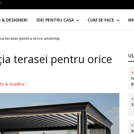
7
 & DESIGNERI
IDEI PENTRU CASA
CUM SE FACE
IM
ia terasei pentru orice anotimp
ia terasei pentru orice
U
1
t
p
te & Gradina
d
1
S
1
b