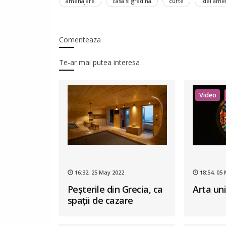
amenajare
casa si gradina
curte
idei ame
Comenteaza
Te-ar mai putea interesa
Video
16:32, 25 May 2022
18:54, 05
Peșterile din Grecia, ca
Arta uni
spații de cazare