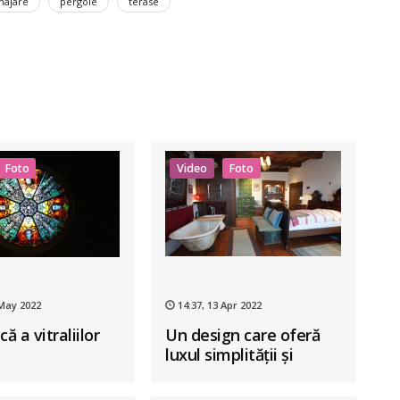
najare
pergole
terase
Foto
Video
Foto
 May 2022
14:37, 13 Apr 2022
că a vitraliilor
Un design care oferă
luxul simplității și
farmecul autentic al
Transilvaniei