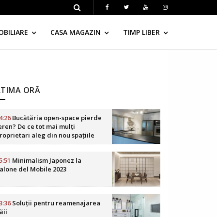
OBILIARE
CASA MAGAZIN
TIMP LIBER
LTIMA ORĂ
4:26
Bucătăria open-space pierde
eren? De ce tot mai mulți
roprietari aleg din nou spațiile
elimitate
5:51
Minimalism Japonez la
alone del Mobile 2023
3:36
Soluții pentru reamenajarea
ăii