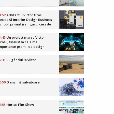
1:52
Arhitectul Victor Grosu
ansează Interior Design Business
chool: primul și singurul curs de
usiness în design interior din
omânia
4:45
Un proiect marca Victor
rosu, finalist la cele mai
mportante premii de design
oReCa din lume
2:31
Cu gândul la viitor
6:50
O enzimă salvatoare
3:55
Hortus Flor Show