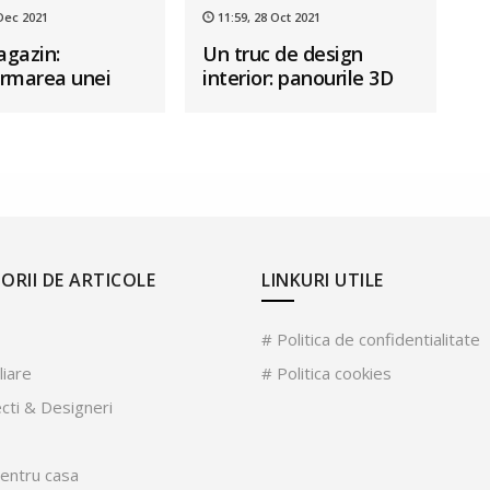
 Dec 2021
11:59, 28 Oct 2021
gazin:
Un truc de design
rmarea unei
interior: panourile 3D
ere comuniste
ORII DE ARTICOLE
LINKURI UTILE
# Politica de confidentialitate
liare
# Politica cookies
ecti & Designeri
pentru casa