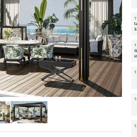
1
l
S
b
R
1
G
i
H
1
1
1