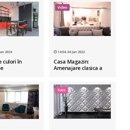
Video
Jan 2024
14:04, 04 Jan 2022
e culori în
Casa Magazin:
ie
Amenajare clasica a
unui apartament din
Cluj
Foto