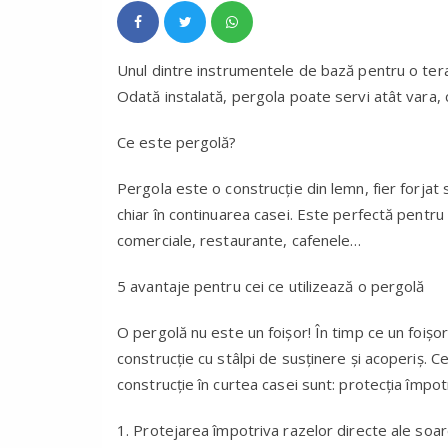
Unul dintre instrumentele de bază pentru o ter
Odată instalată, pergola poate servi atât vara, 
Ce este pergolă?
Pergola este o construcţie din lemn, fier forjat 
chiar în continuarea casei. Este perfectă pentru 
comerciale, restaurante, cafenele…
5 avantaje pentru cei ce utilizează o pergolă
O pergolă nu este un foişor! În timp ce un foişo
construcţie cu stâlpi de susţinere şi acoperiş. 
construcţie în curtea casei sunt: protecţia împotr
1. Protejarea împotriva razelor directe ale soare