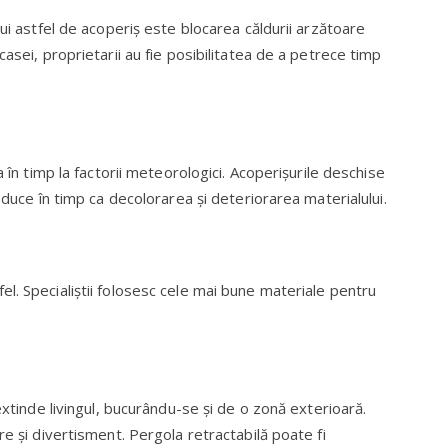
nui astfel de acoperiş este blocarea căldurii arzătoare
asei, proprietarii au fie posibilitatea de a petrece timp
a în timp la factorii meteorologici. Acoperişurile deschise
 duce în timp ca decolorarea şi deteriorarea materialului.
l. Specialiştii folosesc cele mai bune materiale pentru
extinde livingul, bucurându-se şi de o zonă exterioară.
re şi divertisment. Pergola retractabilă poate fi