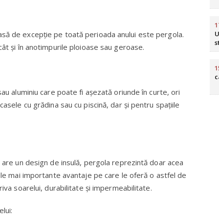
1
asă de excepţie pe toată perioada anului este pergola.
U
s
cât şi în anotimpurile ploioase sau geroase.
1
c
sau aluminiu care poate fi aşezată oriunde în curte, ori
casele cu grădina sau cu piscină, dar şi pentru spaţiile
r are un design de insulă, pergola reprezintă doar acea
Cele mai importante avantaje pe care le oferă o astfel de
iva soarelui, durabilitate şi impermeabilitate.
lui: