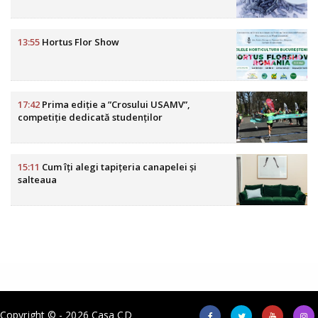
13:55
Hortus Flor Show
17:42
Prima ediție a ”Crosului USAMV”,
competiție dedicată studenților
15:11
Cum îți alegi tapițeria canapelei și
salteaua
Copyright © - 2026 Casa CD