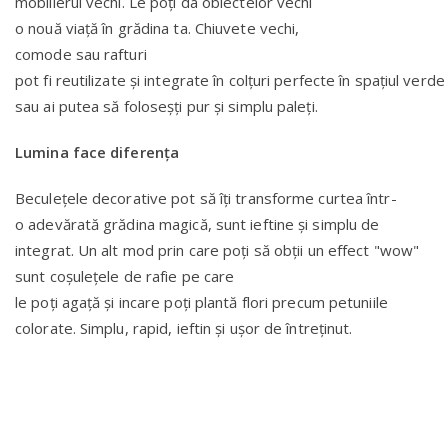
mobilierul vechi. Le poți da obiectelor vechi
o nouă viață în grădina ta. Chiuvete vechi,
comode sau rafturi
pot fi reutilizate și integrate în colțuri perfecte în spațiul verde
sau ai putea să foloseșți pur și simplu paleți.
Lumina face diferența
Beculețele decorative pot să îți transforme curtea într-
o adevărată grădina magică, sunt ieftine și simplu de
integrat. Un alt mod prin care poți să obții un effect "wow"
sunt coșulețele de rafie pe care
le poți agață și incare poți plantă flori precum petuniile
colorate. Simplu, rapid, ieftin și ușor de întreținut.