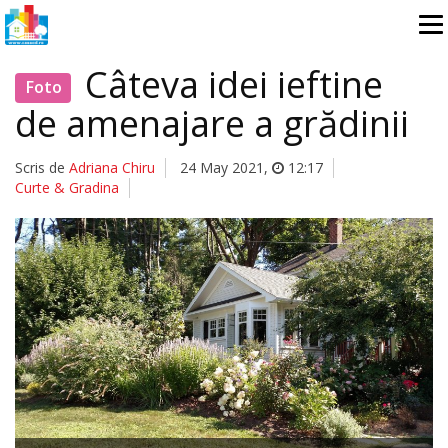
Câteva idei ieftine
Foto
de amenajare a grădinii
Scris de
Adriana Chiru
24 May 2021
,
12:17
Curte & Gradina