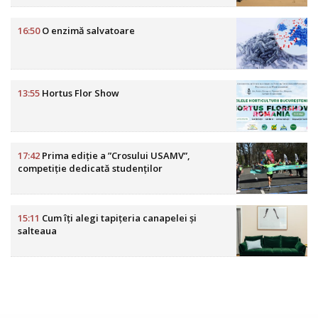
16:50
O enzimă salvatoare
13:55
Hortus Flor Show
17:42
Prima ediție a ”Crosului USAMV”,
competiție dedicată studenților
15:11
Cum îți alegi tapițeria canapelei și
salteaua