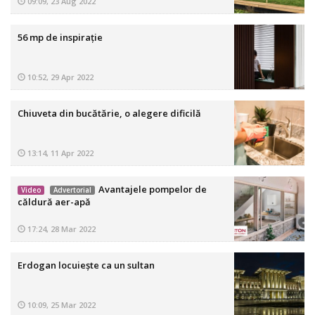
09:09, 23 Aug 2022
56 mp de inspirație
10:52, 29 Apr 2022
Chiuveta din bucătărie, o alegere dificilă
13:14, 11 Apr 2022
Avantajele pompelor de
Video
Advertorial
căldură aer-apă
17:24, 28 Mar 2022
Erdogan locuiește ca un sultan
10:09, 25 Mar 2022