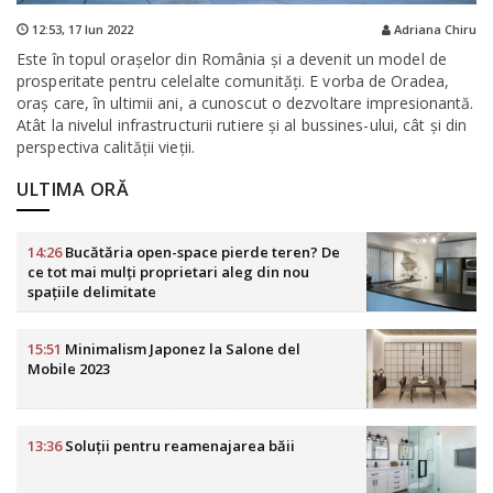
12:53,
17 Iun 2022
Adriana Chiru
Este în topul oraşelor din România şi a devenit un model de
prosperitate pentru celelalte comunităţi. E vorba de Oradea,
oraș care, în ultimii ani, a cunoscut o dezvoltare impresionantă.
Atât la nivelul infrastructurii rutiere şi al bussines-ului, cât şi din
perspectiva calităţii vieţii.
ULTIMA ORĂ
14:26
Bucătăria open-space pierde teren? De
ce tot mai mulți proprietari aleg din nou
spațiile delimitate
15:51
Minimalism Japonez la Salone del
Mobile 2023
13:36
Soluții pentru reamenajarea băii