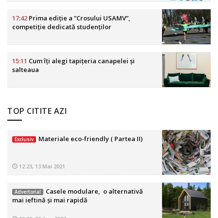
17:42
Prima ediție a ”Crosului USAMV”,
competiție dedicată studenților
15:11
Cum îți alegi tapițeria canapelei și
salteaua
TOP CITITE AZI
Materiale eco-friendly ( Partea II)
Exclusiv
12:23, 13 Mai 2021
Casele modulare, o alternativă
Advertorial
mai ieftină și mai rapidă