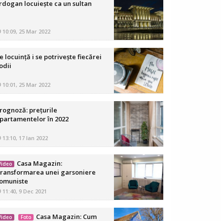
rdogan locuiește ca un sultan
10:09, 25 Mar 2022
e locuință i se potrivește fiecărei
odii
10:01, 25 Mar 2022
rognoză: prețurile
partamentelor în 2022
13:10, 17 Ian 2022
Casa Magazin:
Video
ransformarea unei garsoniere
omuniste
11:40, 9 Dec 2021
Casa Magazin: Cum
Video
Foto