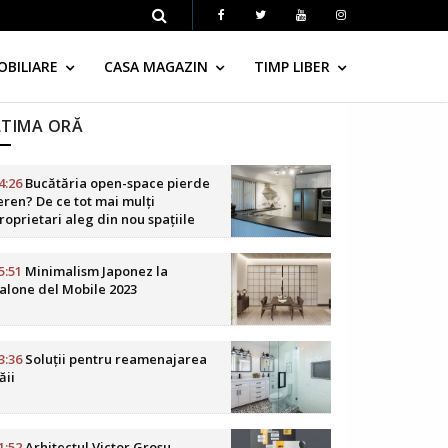
OBILIARE
CASA MAGAZIN
TIMP LIBER
LTIMA ORĂ
4:26
Bucătăria open-space pierde
eren? De ce tot mai mulți
roprietari aleg din nou spațiile
elimitate
5:51
Minimalism Japonez la
alone del Mobile 2023
3:36
Soluții pentru reamenajarea
ăii
1:52
Arhitectul Victor Grosu