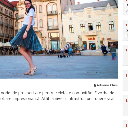
l
S
b
R
1
G
i
H
1
1
Adriana Chiru
 model de prosperitate pentru celelalte comunităţi. E vorba de
ltare impresionantă. Atât la nivelul infrastructurii rutiere şi al
1
1