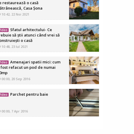
e restaurează o casă
ătrânească, Casa Șona
10:42, 22 Noi 2021
Sfatul arhitectului- Ce
Video
rebuie să știi atunci când vrei să
onstruiești o casă
10:48, 23 Iul 2021
Amenajari spatii mici: cum
Video
 fost refacut un pod de numai
0mp
00:00, 20 Sep 2016
Parchet pentru baie
Video
00:00, 7 Apr 2016