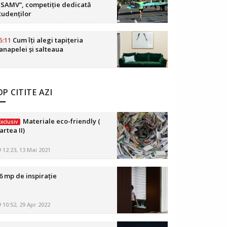
SAMV”, competiție dedicată
tudenților
5:11
Cum îți alegi tapițeria
anapelei și salteaua
P CITITE AZI
Materiale eco-friendly (
Exclusiv
artea II)
12:23, 13 Mai 2021
6 mp de inspirație
10:52, 29 Apr 2022