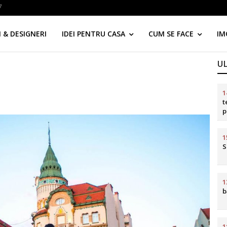
7
 & DESIGNERI
IDEI PENTRU CASA
CUM SE FACE
IM
U
1
t
p
d
1
S
1
b
1