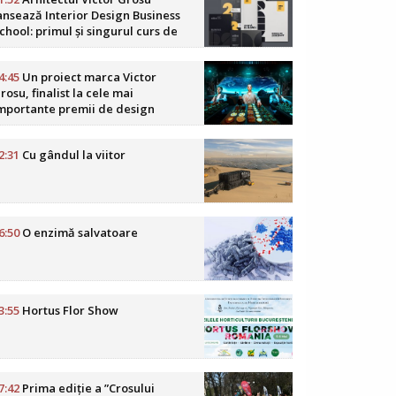
ansează Interior Design Business
chool: primul și singurul curs de
usiness în design interior din
omânia
4:45
Un proiect marca Victor
rosu, finalist la cele mai
mportante premii de design
oReCa din lume
2:31
Cu gândul la viitor
6:50
O enzimă salvatoare
3:55
Hortus Flor Show
7:42
Prima ediție a ”Crosului