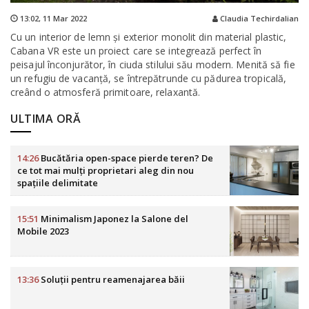
13:02,
11 Mar 2022
Claudia Techirdalian
Cu un interior de lemn și exterior monolit din material plastic,
Cabana VR este un proiect care se integrează perfect în
peisajul înconjurător, în ciuda stilului său modern. Menită să fie
un refugiu de vacanță, se întrepătrunde cu pădurea tropicală,
creând o atmosferă primitoare, relaxantă.
ULTIMA ORĂ
14:26
Bucătăria open-space pierde teren? De
ce tot mai mulți proprietari aleg din nou
spațiile delimitate
15:51
Minimalism Japonez la Salone del
Mobile 2023
13:36
Soluții pentru reamenajarea băii