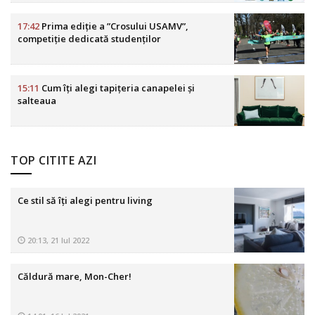
17:42
Prima ediție a ”Crosului USAMV”,
competiție dedicată studenților
15:11
Cum îți alegi tapițeria canapelei și
salteaua
TOP CITITE AZI
Ce stil să îți alegi pentru living
20:13, 21 Iul 2022
Căldură mare, Mon-Cher!