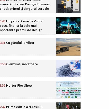
ansează Interior Design Business
chool: primul și singurul curs de
usiness în design interior din
omânia
4:45
Un proiect marca Victor
rosu, finalist la cele mai
mportante premii de design
oReCa din lume
2:31
Cu gândul la viitor
6:50
O enzimă salvatoare
3:55
Hortus Flor Show
7:42
Prima ediție a ”Crosului