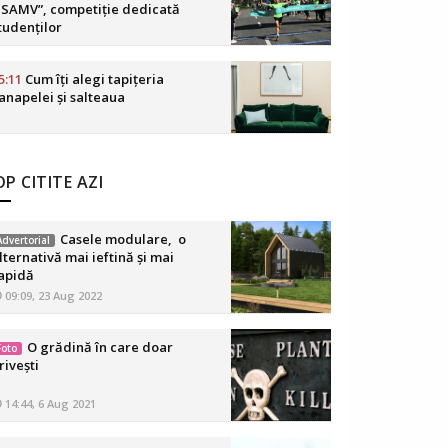
SAMV”, competiție dedicată
tudenților
5:11
Cum îți alegi tapițeria
anapelei și salteaua
P CITITE AZI
Casele modulare, o
Advertorial
lternativă mai ieftină și mai
apidă
09:09, 23 Aug 2022
O grădină în care doar
Foto
rivești
14:44, 6 Aug 2021