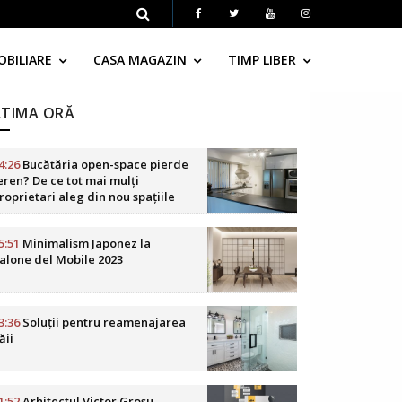
OBILIARE
CASA MAGAZIN
TIMP LIBER
LTIMA ORĂ
4:26
Bucătăria open-space pierde
eren? De ce tot mai mulți
roprietari aleg din nou spațiile
elimitate
5:51
Minimalism Japonez la
alone del Mobile 2023
3:36
Soluții pentru reamenajarea
ăii
1:52
Arhitectul Victor Grosu