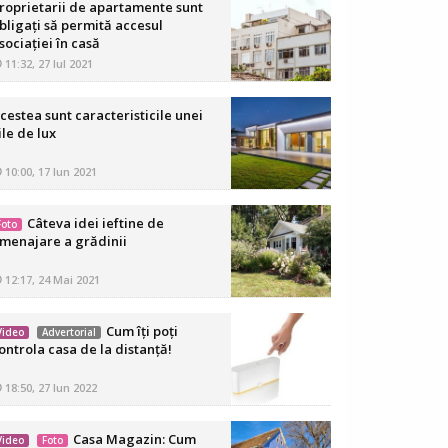
roprietarii de apartamente sunt
bligaţi să permită accesul
sociaţiei în casă
11:32, 27 Iul 2021
cestea sunt caracteristicile unei
ile de lux
10:00, 17 Iun 2021
Câteva idei ieftine de
Foto
menajare a grădinii
12:17, 24 Mai 2021
Cum îți poți
Video
Advertorial
ontrola casa de la distanță!
18:50, 27 Iun 2022
Casa Magazin: Cum
Video
Foto