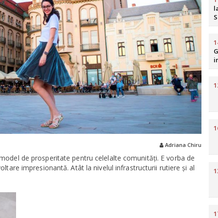
l
S
b
R
1
G
i
H
1
1
Adriana Chiru
 model de prosperitate pentru celelalte comunităţi. E vorba de
ltare impresionantă. Atât la nivelul infrastructurii rutiere şi al
1
1