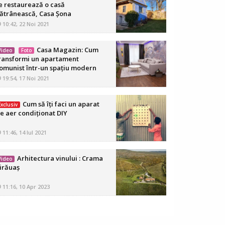
e restaurează o casă
ătrânească, Casa Șona
10:42, 22 Noi 2021
Casa Magazin: Cum
Video
Foto
ransformi un apartament
omunist într-un spațiu modern
19:54, 17 Noi 2021
Cum să îți faci un aparat
Exclusiv
e aer condiționat DIY
11:46, 14 Iul 2021
Arhitectura vinului : Crama
Video
irăuaș
11:16, 10 Apr 2023