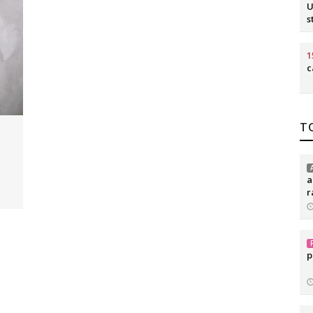
U
s
1
c
TO
a
r
p