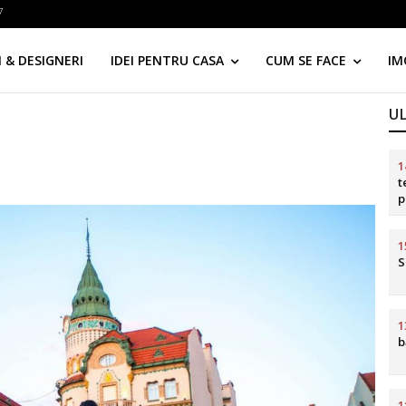
7
 & DESIGNERI
IDEI PENTRU CASA
CUM SE FACE
IM
U
1
t
p
d
1
S
1
b
1