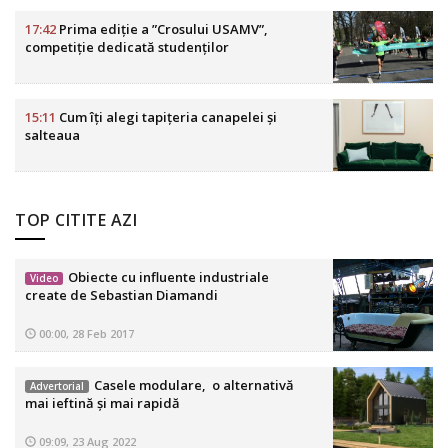
17:42
Prima ediție a ”Crosului USAMV”,
competiție dedicată studenților
15:11
Cum îți alegi tapițeria canapelei și
salteaua
TOP CITITE AZI
Obiecte cu influente industriale
Video
create de Sebastian Diamandi
00:00, 28 Feb 2017
Casele modulare, o alternativă
Advertorial
mai ieftină și mai rapidă
09:09, 23 Aug 2022