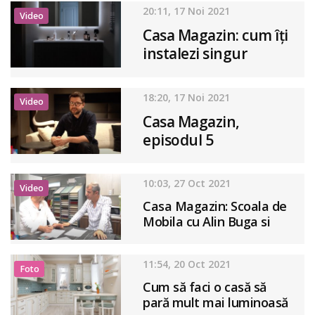
decoratiuni inedite!
20:11, 17 Noi 2021
Video
Casa Magazin: cum îți
instalezi singur
banda LED
18:20, 17 Noi 2021
Video
Casa Magazin,
episodul 5
10:03, 27 Oct 2021
Video
Casa Magazin: Scoala de
Mobila cu Alin Buga si
Cristian Gavan, episodul
2
11:54, 20 Oct 2021
Foto
Cum să faci o casă să
pară mult mai luminoasă