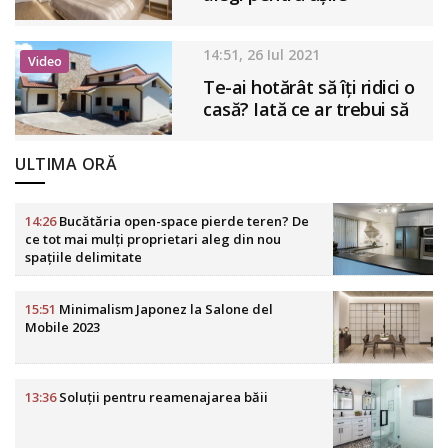
dressing-ului?
14:51, 26 Iul 2021
Video
Te-ai hotărât să îți ridici o
casă? Iată ce ar trebui să
știi înainte să te apuci de
construit!
ULTIMA ORĂ
14:26
Bucătăria open-space pierde teren? De
ce tot mai mulți proprietari aleg din nou
spațiile delimitate
15:51
Minimalism Japonez la Salone del
Mobile 2023
13:36
Soluții pentru reamenajarea băii