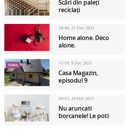
Scări din paleţi
reciclaţi
16:46, 21 Dec 2021
Home alone. Deco
alone.
11:19, 9 Dec 2021
Video
Casa Magazin,
episodul 9
09:57, 29 Noi 2021
Nu aruncati
borcanele! Le poti
transforma in