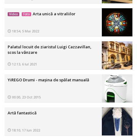
Arta unică a vitraliilor
Video
Foto
18:54, 5 Mai 2022
Palatul locuit de ziaristul Luigi Cazzavillan,
scos la vânzare
12:13, 6 Iul 2021
YiREGO Drumi - maşina de spălat manuală
00:00, 23 Oct 2015
Artă fantastică
18:10, 17 Iun 2022