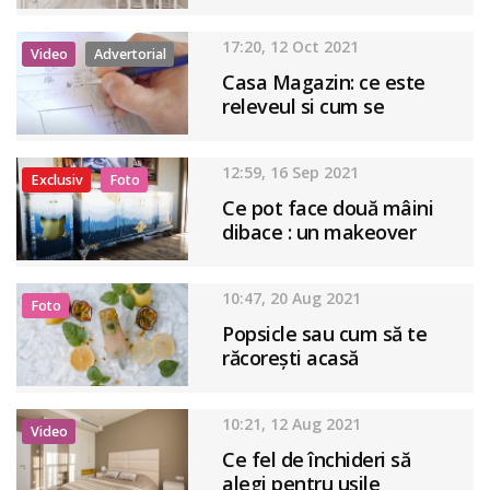
17:20, 12 Oct 2021
Video
Advertorial
Casa Magazin: ce este
releveul si cum se
masoară!
12:59, 16 Sep 2021
Exclusiv
Foto
Ce pot face două mâini
dibace : un makeover
complet al unui dulap
vechi, metoda ombre !
10:47, 20 Aug 2021
Foto
Popsicle sau cum să te
răcorești acasă
10:21, 12 Aug 2021
Video
Ce fel de închideri să
alegi pentru ușile