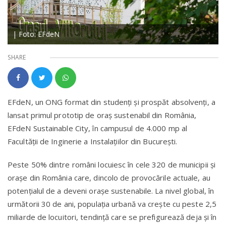
| Foto: EFdeN
SHARE
EFdeN, un ONG format din studenți și prospăt absolvenți, a
lansat primul prototip de oraş sustenabil din România,
EFdeN Sustainable City, în campusul de 4.000 mp al
Facultăţii de Inginerie a Instalaţiilor din Bucureşti.
Peste 50% dintre români locuiesc în cele 320 de municipii şi
oraşe din România care, dincolo de provocările actuale, au
potenţialul de a deveni oraşe sustenabile. La nivel global, în
următorii 30 de ani, populaţia urbană va creşte cu peste 2,5
miliarde de locuitori, tendinţă care se prefigurează deja şi în