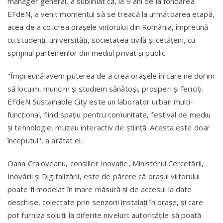
manager general, a subliniat că, la 9 ani de la fondarea
EFdeN, a venit momentul să se treacă la următoarea etapă,
acea de a co-crea oraşele viitorului din România, împreună
cu studenţi, universităţi, societatea civilă şi cetăţeni, cu
sprijinul partenerilor din mediul privat şi public.
"Împreună avem puterea de a crea oraşele în care ne dorim
să locuim, muncim şi studiem sănătoşi, prosperi şi fericiţi.
EFdeN Sustainable City este un laborator urban multi-
funcţional, fiind spaţiu pentru comunitate, festival de mediu
şi tehnologie, muzeu interactiv de ştiinţă. Acesta este doar
începutul'', a arătat el.
Oana Craioveanu, consilier Inovaţie, Ministerul Cercetării,
Inovării şi Digitalizării, este de părere că oraşul viitorului
poate fi modelat în mare măsură şi de accesul la date
deschise, colectate prin senzorii instalaţi în oraşe, şi care
pot furniza soluţii la diferite niveluri: autorităţile să poată