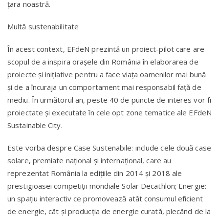
ţara noastră.
Multă sustenabilitate
În acest context, EFdeN prezintă un proiect-pilot care are
scopul de a inspira oraşele din România în elaborarea de
proiecte şi iniţiative pentru a face viaţa oamenilor mai bună
şi de a încuraja un comportament mai responsabil faţă de
mediu. În următorul an, peste 40 de puncte de interes vor fi
proiectate şi executate în cele opt zone tematice ale EFdeN
Sustainable City.
Este vorba despre Case Sustenabile: include cele două case
solare, premiate naţional şi internaţional, care au
reprezentat România la ediţiile din 2014 şi 2018 ale
prestigioasei competiţii mondiale Solar Decathlon; Energie:
un spaţiu interactiv ce promovează atât consumul eficient
de energie, cât şi producţia de energie curată, plecând de la