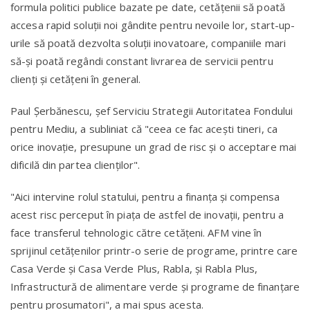
formula politici publice bazate pe date, cetăţenii să poată
accesa rapid soluţii noi gândite pentru nevoile lor, start-up-
urile să poată dezvolta soluţii inovatoare, companiile mari
să-şi poată regândi constant livrarea de servicii pentru
clienţi şi cetăţeni în general.
Paul Şerbănescu, şef Serviciu Strategii Autoritatea Fondului
pentru Mediu, a subliniat că "ceea ce fac aceşti tineri, ca
orice inovaţie, presupune un grad de risc şi o acceptare mai
dificilă din partea clienţilor".
"Aici intervine rolul statului, pentru a finanţa şi compensa
acest risc perceput în piaţa de astfel de inovaţii, pentru a
face transferul tehnologic către cetăţeni. AFM vine în
sprijinul cetăţenilor printr-o serie de programe, printre care
Casa Verde şi Casa Verde Plus, Rabla, şi Rabla Plus,
Infrastructură de alimentare verde şi programe de finanţare
pentru prosumatori", a mai spus acesta.