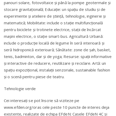
panouri solare, fotovoltaice şi până la pompe geotermale şi
stocare gravitaţională; Educaţie: un spaţiu de studiu şi de
experimente şi ateliere de ştiinţă, tehnologie, inginerie şi
matematică; Mobilitate: include o staţie multifuncţională
pentru biciclete şi trotinete electrice, staţii de încărcat
maşini electrice, o staţie smart-bus. Agricultură Urbană:
include o producţie locală de legume în seră interioară şi
seră hidroponică exterioară; Sănătate: zone de şah, basket,
tenis, badminton, dar şi de yoga; Resurse: spaţii informative
şi interactive de reducere, reutilizare şi reciclare. Artă: un
spaţiu expoziţional, instalaţii senzoriale, sustainable fashion
şi o scenă pentru piese de teatru.
Tehnologie verde
Cei interesaţi se pot înscrie să viziteze pe
www.efden.org/oras cele peste 10 puncte de interes deja
existente, realizate de echipa EFdeN: Casele EFdeN 4C şi