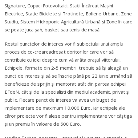
Signature, Copaci Fotovoltaici, Staţii Încărcat Maşini
Electrice, Staţie Biciclete şi Trotinete, Eoliene Urbane, Zone
Studiu, Sistem Hidroponic Agricultură Urbană şi Zone în care
se poate juca şah, basket sau tenis de masă.
Restul punctelor de interes vor fi subiectului unui amplu
proces de co-creareadresat doritorilor care vor să
contribuie cu idei despre cum vă arăta oraşul viitorului..
Echipele, formate din 2-5 membri, trebuie să îşi aleagă un
punct de interes şi să se înscrie până pe 22 iunie,urmând să
beneficieze de sprijin şi mentorat atât din partea echipei
EFdeN, cât şi de la specialişti din mediul academic, privat şi
public. Fiecare punct de interes va avea un buget de
implementare de maximum 10.000 Euro, iar echipele ale
căror proiecte vor fi alese pentru implementare vor câştiga
şi un premiu în valoare de 500 Euro.
Madlen Şerban, secretar - general al Comisiei Naţionale a