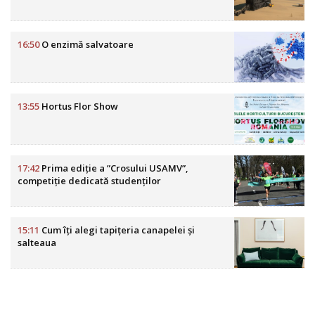
16:50
O enzimă salvatoare
13:55
Hortus Flor Show
17:42
Prima ediție a ”Crosului USAMV”,
competiție dedicată studenților
15:11
Cum îți alegi tapițeria canapelei și
salteaua