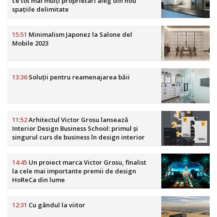
ce tot mai mulți proprietari aleg din nou
spațiile delimitate
15:51
Minimalism Japonez la Salone del
Mobile 2023
13:36
Soluții pentru reamenajarea băii
11:52
Arhitectul Victor Grosu lansează
Interior Design Business School: primul și
singurul curs de business în design interior
din România
14:45
Un proiect marca Victor Grosu, finalist
la cele mai importante premii de design
HoReCa din lume
12:31
Cu gândul la viitor