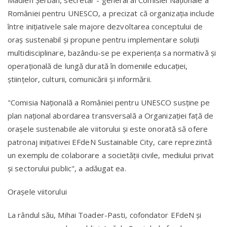
României pentru UNESCO, a precizat că organizaţia include
între iniţiativele sale majore dezvoltarea conceptului de
oraş sustenabil şi propune pentru implementare soluţii
multidisciplinare, bazându-se pe experienţa sa normativă şi
operaţională de lungă durată în domeniile educaţiei,
ştiinţelor, culturii, comunicării şi informării.
"Comisia Naţională a României pentru UNESCO susţine pe
plan naţional abordarea transversală a Organizaţiei faţă de
oraşele sustenabile ale viitorului şi este onorată să ofere
patronaj iniţiativei EFdeN Sustainable City, care reprezintă
un exemplu de colaborare a societăţii civile, mediului privat
şi sectorului public", a adăugat ea.
Orașele viitorului
La rândul său, Mihai Toader-Pasti, cofondator EFdeN şi