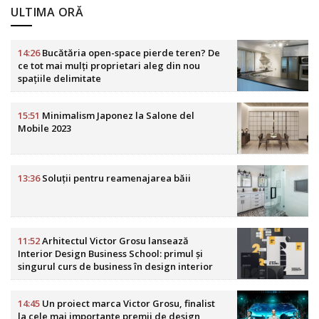
ULTIMA ORĂ
14:26
Bucătăria open-space pierde teren? De
ce tot mai mulți proprietari aleg din nou
spațiile delimitate
15:51
Minimalism Japonez la Salone del
Mobile 2023
13:36
Soluții pentru reamenajarea băii
11:52
Arhitectul Victor Grosu lansează
Interior Design Business School: primul și
singurul curs de business în design interior
din România
14:45
Un proiect marca Victor Grosu, finalist
la cele mai importante premii de design