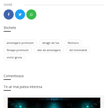
SHARE
Etichete
amenajare premium
design de lux
filomuro
finisaje premium
idei de amenajare
stil minimalist
victor grosu
Comenteaza
Te-ar mai putea interesa