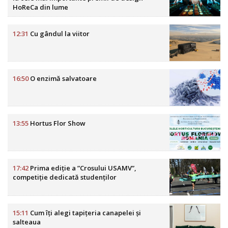
HoReCa din lume
12:31
Cu gândul la viitor
16:50
O enzimă salvatoare
13:55
Hortus Flor Show
17:42
Prima ediție a ”Crosului USAMV”,
competiție dedicată studenților
15:11
Cum îți alegi tapițeria canapelei și
salteaua