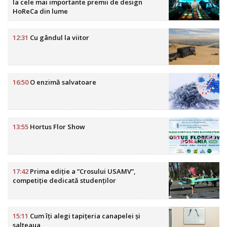
la cele mai importante premii de design
HoReCa din lume
12:31
Cu gândul la viitor
16:50
O enzimă salvatoare
13:55
Hortus Flor Show
17:42
Prima ediție a ”Crosului USAMV”,
competiție dedicată studenților
15:11
Cum îți alegi tapițeria canapelei și
salteaua