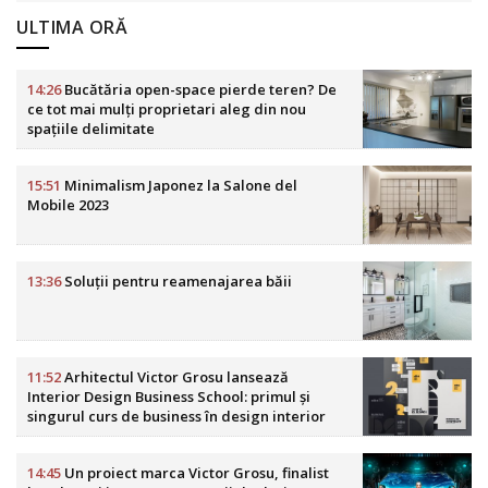
ULTIMA ORĂ
14:26
Bucătăria open-space pierde teren? De
ce tot mai mulți proprietari aleg din nou
spațiile delimitate
15:51
Minimalism Japonez la Salone del
Mobile 2023
13:36
Soluții pentru reamenajarea băii
11:52
Arhitectul Victor Grosu lansează
Interior Design Business School: primul și
singurul curs de business în design interior
din România
14:45
Un proiect marca Victor Grosu, finalist