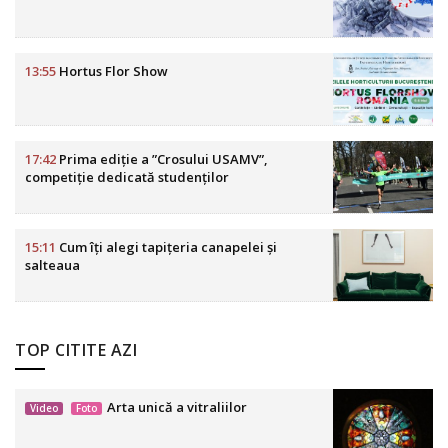
13:55
Hortus Flor Show
17:42
Prima ediție a ”Crosului USAMV”,
competiție dedicată studenților
15:11
Cum îți alegi tapițeria canapelei și
salteaua
TOP CITITE AZI
Arta unică a vitraliilor
Video
Foto