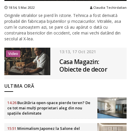
18:54,
5 Mai 2022
Claudia Techirdalian
Originile vitraliilor se pierd în istorie. Tehnica a fost derivată
probabil din fabricația bijuteriilor și mozaicurilor. Vitraliile, asa
cum le cunoaștem azi, se pare că au apărut o dată cu
construirea bisericilor din occident, cele mai vechi datând din
secolul al X-lea.
13:13, 17 Oct 2021
Video
Casa Magazin:
Obiecte de decor
realizate prin tehnici
meșteșugărești
ULTIMA ORĂ
14:26
Bucătăria open-space pierde teren? De
ce tot mai mulți proprietari aleg din nou
spațiile delimitate
15:51
Minimalism Japonez la Salone del