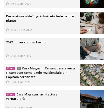
18:54, 5 Mai 2022
Decorațiuni utile în grădină: etichete pentru
plante
16:30, 16 Iun 2022
2022, un an al schimbărilor
17:48, 4 Mar 2022
Casa Magazin: Ce sunt casele verzi
Video
P
si care sunt complexele rezidentiale din
Capitala certificate
13:40, 4 Ian 2022
Casa Magazin : arhitectura
Video
vernaculară
15:48, 11 Oct 2021