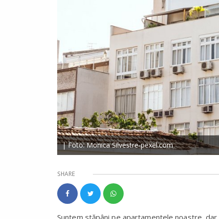
| Foto: Monica Silvestre-pexel.com
SHARE
Suntem stăpâni pe apartamentele noastre, dar ob