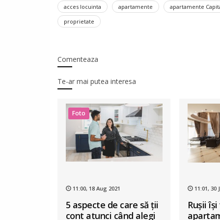
acces locuinta
apartamente
apartamente Capit
proprietate
Comenteaza
Te-ar mai putea interesa
Foto
11:00, 18 Aug 2021
11:01, 30 
5 aspecte de care să ţii
Rușii îș
cont atunci când alegi
aparta