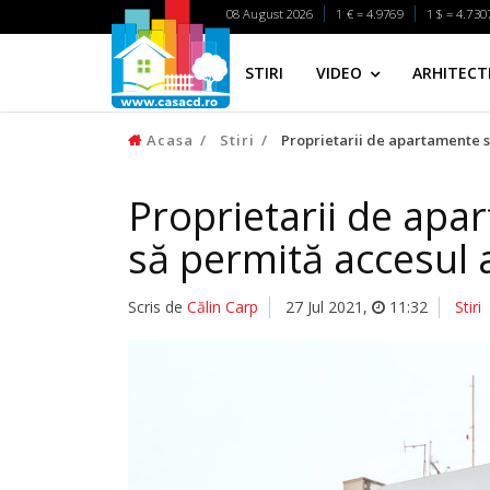
08 August 2026
1 € = 4.9769
1 $ = 4.730
STIRI
VIDEO
ARHITECTI
Acasa
Stiri
Proprietarii de apartamente su
Proprietarii de apa
să permită accesul a
Scris de
Călin Carp
27 Jul 2021
,
11:32
Stiri