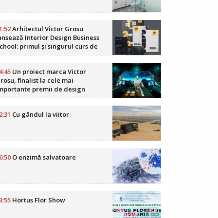
1:52
Arhitectul Victor Grosu
ansează Interior Design Business
chool: primul și singurul curs de
usiness în design interior din
omânia
4:45
Un proiect marca Victor
rosu, finalist la cele mai
mportante premii de design
oReCa din lume
2:31
Cu gândul la viitor
6:50
O enzimă salvatoare
3:55
Hortus Flor Show