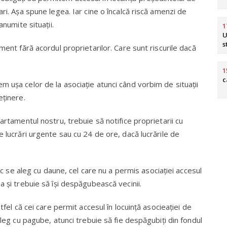
ri. Aşa spune legea. Iar cine o încalcă riscă amenzi de
anumite situaţii.
1
U
s
ment fără acordul proprietarilor. Care sunt riscurile dacă
1
c
 uşa celor de la asociaţie atunci când vorbim de situaţii
eţinere.
artamentul nostru, trebuie să notifice proprietarii cu
e lucrări urgente sau cu 24 de ore, dacă lucrările de
loc se aleg cu daune, cel care nu a permis asociaţiei accesul
a şi trebuie să îşi despăgubească vecinii.
tfel că cei care permit accesul în locuinţă asocieaţiei de
aleg cu pagube, atunci trebuie să fie despăgubiţi din fondul