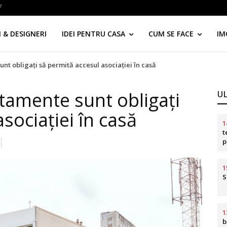
7
 & DESIGNERI
IDEI PENTRU CASA
CUM SE FACE
IM
nt obligaţi să permită accesul asociaţiei în casă
rtamente sunt obligaţi
U
sociaţiei în casă
1
t
p
d
1
S
1
b