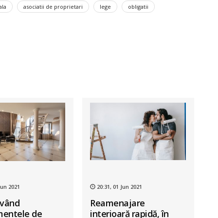
ala
asociatii de proprietari
lege
obligatii
Jun 2021
20:31, 01 Jun 2021
i vând
Reamenajare
mentele de
interioară rapidă, în