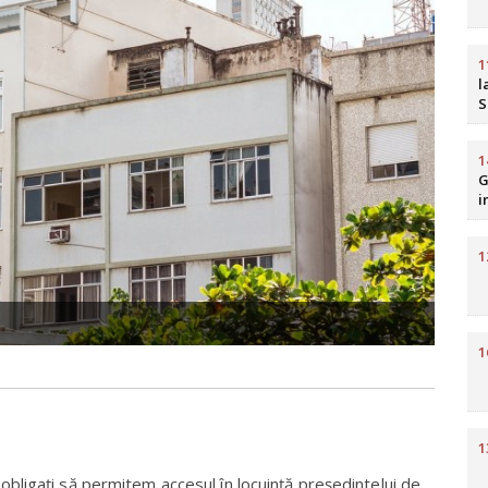
1
l
S
b
R
1
G
i
H
1
1
1
ligaţi să permitem accesul în locuinţă preşedintelui de