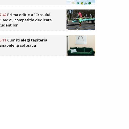
7:42
Prima ediție a ”Crosului
SAMV”, competiție dedicată
tudenților
5:11
Cum îți alegi tapițeria
anapelei și salteaua