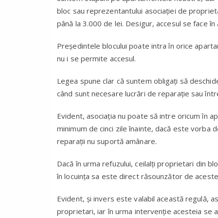
bloc sau reprezentantului asociaţiei de proprieta
până la 3.000 de lei. Desigur, accesul se face în 
Preşedintele blocului poate intra în orice aparta
nu i se permite accesul.
Legea spune clar că suntem obligaţi să deschidem
când sunt necesare lucrări de reparaţie sau într
Evident, asociaţia nu poate să intre oricum în ap
minimum de cinci zile înainte, dacă este vorba d
reparaţii nu suportă amânare.
Dacă în urma refuzului, ceilalţi proprietari din b
în locuinţa sa este direct răsounzător de aceste
Evident, şi invers este valabil această regulă, as
proprietari, iar în urma intervenţie acesteia se 