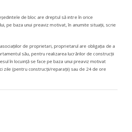
şedintele de bloc are dreptul să intre în orice
ui, pe baza unui preaviz motivat, în anumite situaţii, scrie
asociaţiilor de proprietari, proprietarul are obligaţia de a
rtamentul său, pentru realizarea lucrărilor de construcţii
accesul în locuinţă se face pe baza unui preaviz motivat
nci zile (pentru construcţii/reparaţii) sau de 24 de ore