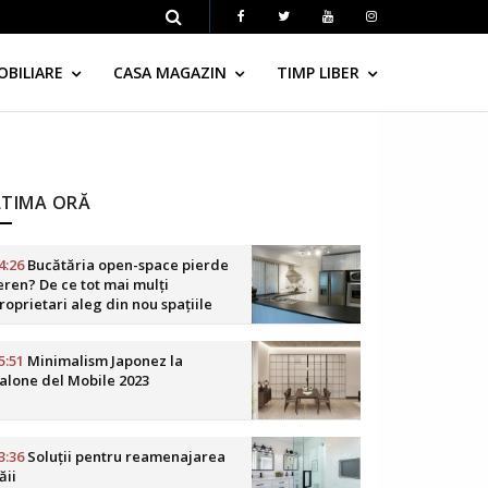
OBILIARE
CASA MAGAZIN
TIMP LIBER
LTIMA ORĂ
4:26
Bucătăria open-space pierde
eren? De ce tot mai mulți
roprietari aleg din nou spațiile
elimitate
5:51
Minimalism Japonez la
alone del Mobile 2023
3:36
Soluții pentru reamenajarea
ăii