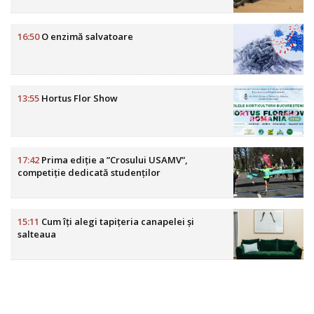
16:50
O enzimă salvatoare
13:55
Hortus Flor Show
17:42
Prima ediție a ”Crosului USAMV”,
competiție dedicată studenților
15:11
Cum îți alegi tapițeria canapelei și
salteaua