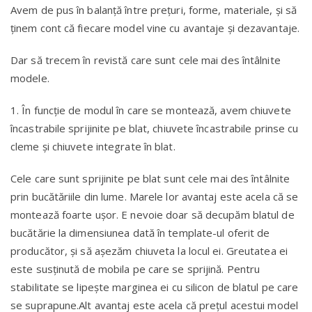
Avem de pus în balanță între prețuri, forme, materiale, și să
ținem cont că fiecare model vine cu avantaje și dezavantaje.
Dar să trecem în revistă care sunt cele mai des întâlnite
modele.
1. În funcție de modul în care se montează, avem chiuvete
încastrabile sprijinite pe blat, chiuvete încastrabile prinse cu
cleme și chiuvete integrate în blat.
Cele care sunt sprijinite pe blat sunt cele mai des întâlnite
prin bucătăriile din lume. Marele lor avantaj este acela că se
montează foarte ușor. E nevoie doar să decupăm blatul de
bucătărie la dimensiunea dată în template-ul oferit de
producător, și să așezăm chiuveta la locul ei. Greutatea ei
este susținută de mobila pe care se sprijină. Pentru
stabilitate se lipește marginea ei cu silicon de blatul pe care
se suprapune.Alt avantaj este acela că prețul acestui model