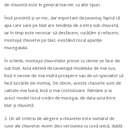
de chiuvetă este în general mai mic ca alte tipuri.
Însă prezintă și un mic, dar important dezavantaj: faptul că
apa care sare pe blat are tendința de a intra sub chiuvetă,
iar în timp este necesar să desfacem, curățăm și refacem,
montajul chiuvetei pe blat, existând riscul apariție
mucegaiului.
În schimb, montajul chiuvetelor prinse cu cleme se face de
sub blat. Asta elimină dezavantajul modelului de mai sus,
însă e nevoie de mai multă pricepere sau de un specialist să
facă lucrările de montaj. De obicei, aceste chiuvete sunt de
calitate mai bună, însă și mai costisitoare. Râmăne și la
acest model riscul creării de mucegai, de data asta între
blat și chiuvetă.
2. Un alt criteriu de alegere a chiuvetei este numărul de
cuve ale chiuvetei. Avem deci versiunea cu cuvă unică, dublă