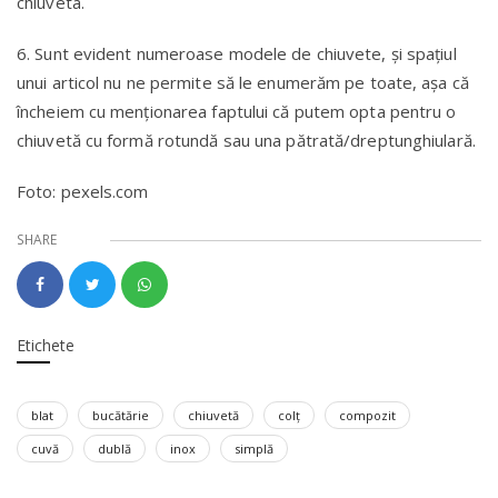
chiuveta.
6. Sunt evident numeroase modele de chiuvete, și spațiul
unui articol nu ne permite să le enumerăm pe toate, așa că
încheiem cu menționarea faptului că putem opta pentru o
chiuvetă cu formă rotundă sau una pătrată/dreptunghiulară.
Foto: pexels.com
SHARE
Etichete
blat
bucătărie
chiuvetă
colț
compozit
cuvă
dublă
inox
simplă