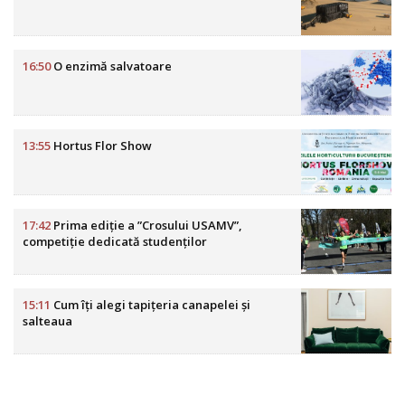
16:50
O enzimă salvatoare
13:55
Hortus Flor Show
17:42
Prima ediție a ”Crosului USAMV”,
competiție dedicată studenților
15:11
Cum îți alegi tapițeria canapelei și
salteaua