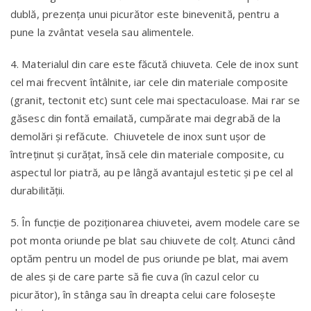
dublă, prezența unui picurător este binevenită, pentru a
pune la zvântat vesela sau alimentele.
4. Materialul din care este făcută chiuveta. Cele de inox sunt
cel mai frecvent întâlnite, iar cele din materiale composite
(granit, tectonit etc) sunt cele mai spectaculoase. Mai rar se
găsesc din fontă emailată, cumpărate mai degrabă de la
demolări și refăcute. Chiuvetele de inox sunt ușor de
întreținut și curățat, însă cele din materiale composite, cu
aspectul lor piatră, au pe lângă avantajul estetic și pe cel al
durabilității.
5. În funcție de poziționarea chiuvetei, avem modele care se
pot monta oriunde pe blat sau chiuvete de colț. Atunci când
optăm pentru un model de pus oriunde pe blat, mai avem
de ales și de care parte să fie cuva (în cazul celor cu
picurător), în stânga sau în dreapta celui care folosește