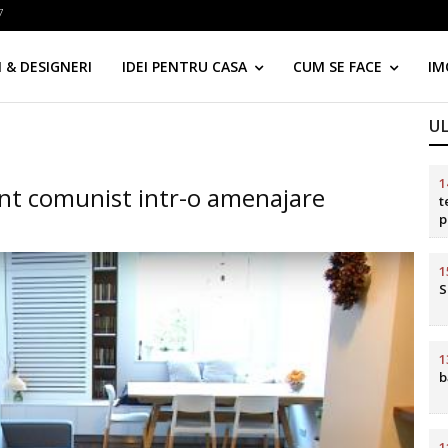
7
 & DESIGNERI
IDEI PENTRU CASA
CUM SE FACE
IM
U
1
t comunist intr-o amenajare
t
p
d
1
S
1
b
1