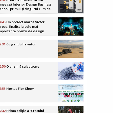
ansează Interior Design Business
chool: primul și singurul curs de
usiness în design interior din
omânia
4:45
Un proiect marca Victor
rosu, finalist la cele mai
mportante premii de design
oReCa din lume
2:31
Cu gândul la viitor
6:50
O enzimă salvatoare
3:55
Hortus Flor Show
7:42
Prima ediție a ”Crosului