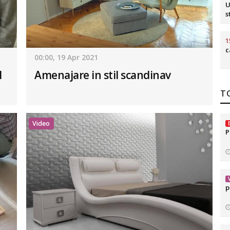
U
s
1
c
00:00, 19 Apr 2021
l
Amenajare in stil scandinav
TO
Video
P
p