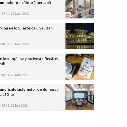
ompelor de căldură aer-apă
17:24, 28 Mar 2022
rdogan locuiește ca un sultan
10:09, 25 Mar 2022
e locuință i se potrivește fiecărei
odii
10:01, 25 Mar 2022
eneficiile sistemelor de iluminat
u LED-uri
12:29, 26 Ian 2022