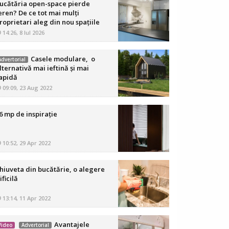
ucătăria open-space pierde
eren? De ce tot mai mulți
roprietari aleg din nou spațiile
elimitate
14:26, 8 Iul 2026
Casele modulare, o
Advertorial
lternativă mai ieftină și mai
apidă
09:09, 23 Aug 2022
6 mp de inspirație
10:52, 29 Apr 2022
hiuveta din bucătărie, o alegere
ificilă
13:14, 11 Apr 2022
Avantajele
Video
Advertorial