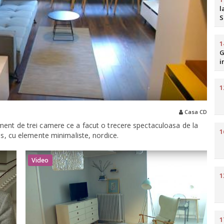
l
S
b
R
1
G
i
H
1
Casa CD
ament de trei camere ce a facut o trecere spectaculoasa de la
1
his, cu elemente minimaliste, nordice.
Video
1
1