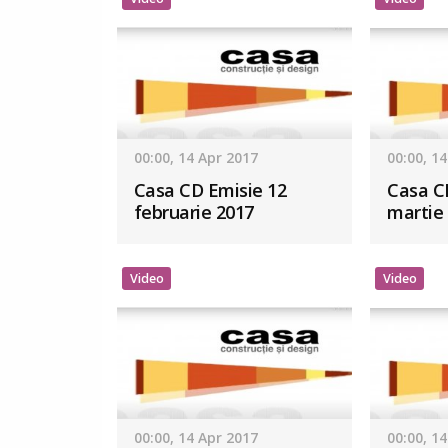
00:00, 14 Apr 2017
00:00, 1
Casa CD Emisie 12
Casa C
februarie 2017
martie
Video
Video
00:00, 14 Apr 2017
00:00, 1