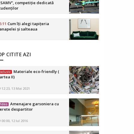
SAMV”, competiție dedicată
tudenților
5:11
Cum îți alegi tapițeria
anapelei și salteaua
P CITITE AZI
Materiale eco-friendly (
Exclusiv
artea II)
12:23, 13 Mai 2021
Amenajare garsoniera cu
Video
erete despartitor
00:00, 12 Iul 2016