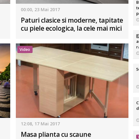
B
t
00:00, 23 Mai 2017
p
Paturi clasice si moderne, tapitate
d
cu piele ecologica, la cele mai mici
preturi
a
r
Video
5
C
d
12:08, 17 Mai 2017
Masa plianta cu scaune