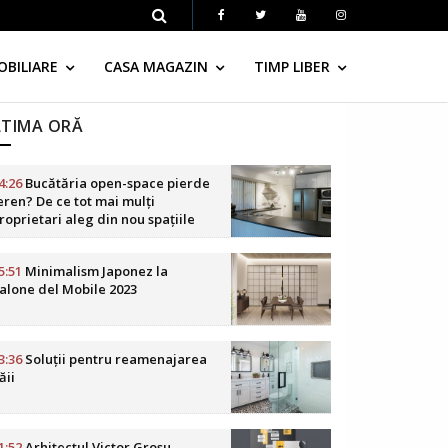
OBILIARE
CASA MAGAZIN
TIMP LIBER
LTIMA ORĂ
4:26
Bucătăria open-space pierde
eren? De ce tot mai mulți
roprietari aleg din nou spațiile
elimitate
5:51
Minimalism Japonez la
alone del Mobile 2023
3:36
Soluții pentru reamenajarea
ăii
1:52
Arhitectul Victor Grosu