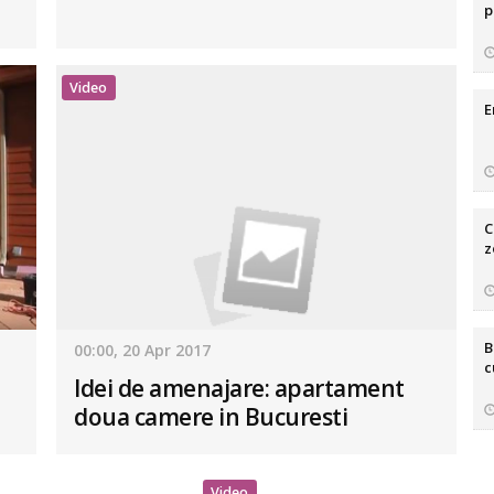
p
Video
E
C
z
B
00:00, 20 Apr 2017
c
Idei de amenajare: apartament
doua camere in Bucuresti
Video