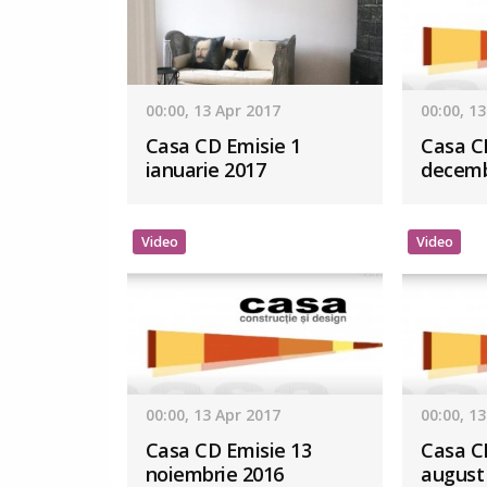
00:00, 13 Apr 2017
00:00, 1
Casa CD Emisie 1
Casa C
ianuarie 2017
decemb
Video
Video
00:00, 13 Apr 2017
00:00, 1
Casa CD Emisie 13
Casa C
noiembrie 2016
august