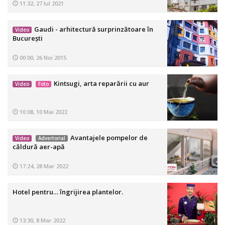
11:32, 27 Iul 2021
Gaudi - arhitectură surprinzătoare în
Video
Bucureşti
00:00, 26 Noi 2015
Kintsugi, arta reparării cu aur
Video
Foto
10:08, 10 Mai 2022
Avantajele pompelor de
Video
Advertorial
căldură aer-apă
17:24, 28 Mar 2022
Hotel pentru… îngrijirea plantelor.
13:30, 8 Mar 2022