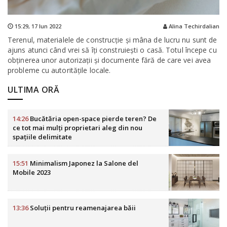
15:29,
17 Iun 2022
Alina Techirdalian
Terenul, materialele de construcție și mâna de lucru nu sunt de
ajuns atunci când vrei să îți construiești o casă. Totul începe cu
obținerea unor autorizații și documente fără de care vei avea
probleme cu autoritățile locale.
ULTIMA ORĂ
14:26
Bucătăria open-space pierde teren? De
ce tot mai mulți proprietari aleg din nou
spațiile delimitate
15:51
Minimalism Japonez la Salone del
Mobile 2023
13:36
Soluții pentru reamenajarea băii