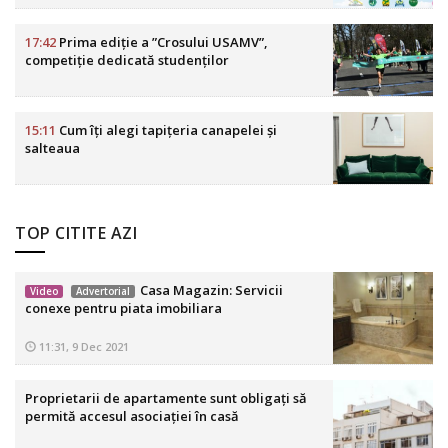
17:42
Prima ediție a ”Crosului USAMV”,
competiție dedicată studenților
15:11
Cum îți alegi tapițeria canapelei și
salteaua
TOP CITITE AZI
Casa Magazin: Servicii
Video
Advertorial
conexe pentru piata imobiliara
11:31, 9 Dec 2021
Proprietarii de apartamente sunt obligaţi să
permită accesul asociaţiei în casă