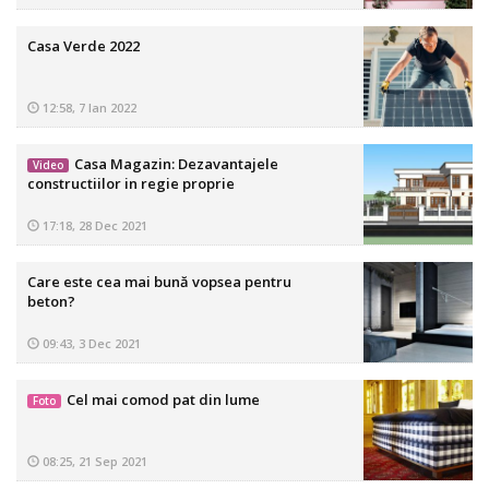
Casa Verde 2022
12:58, 7 Ian 2022
Casa Magazin: Dezavantajele
Video
constructiilor in regie proprie
17:18, 28 Dec 2021
Care este cea mai bună vopsea pentru
beton?
09:43, 3 Dec 2021
Cel mai comod pat din lume
Foto
08:25, 21 Sep 2021