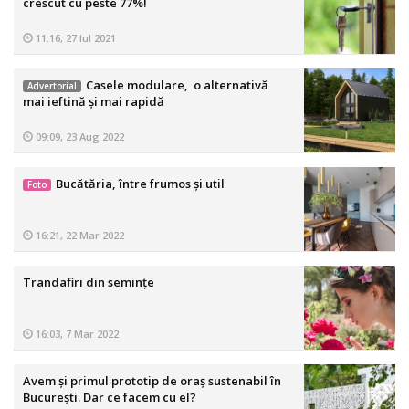
crescut cu peste 77%!
11:16, 27 Iul 2021
Casele modulare, o alternativă
Advertorial
mai ieftină și mai rapidă
09:09, 23 Aug 2022
Bucătăria, între frumos și util
Foto
16:21, 22 Mar 2022
Trandafiri din semințe
16:03, 7 Mar 2022
Avem și primul prototip de oraș sustenabil în
București. Dar ce facem cu el?