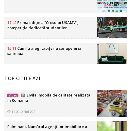
17:42
Prima ediție a ”Crosului USAMV”,
competiție dedicată studenților
15:11
Cum îți alegi tapițeria canapelei și
salteaua
TOP CITITE AZI
Elvila, mobila de calitate realizata
Video
P
in Romania
14:00, 2 Noi 2021
Fulminant. Numărul agențiilor imobiliare a