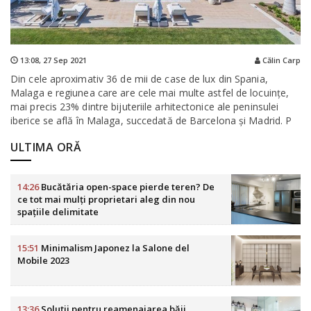
13:08,
27 Sep 2021
Călin Carp
Din cele aproximativ 36 de mii de case de lux din Spania,
Malaga e regiunea care are cele mai multe astfel de locuințe,
mai precis 23% dintre bijuteriile arhitectonice ale peninsulei
iberice se află în Malaga, succedată de Barcelona și Madrid. P
ULTIMA ORĂ
14:26
Bucătăria open-space pierde teren? De
ce tot mai mulți proprietari aleg din nou
spațiile delimitate
15:51
Minimalism Japonez la Salone del
Mobile 2023
13:36
Soluții pentru reamenajarea băii