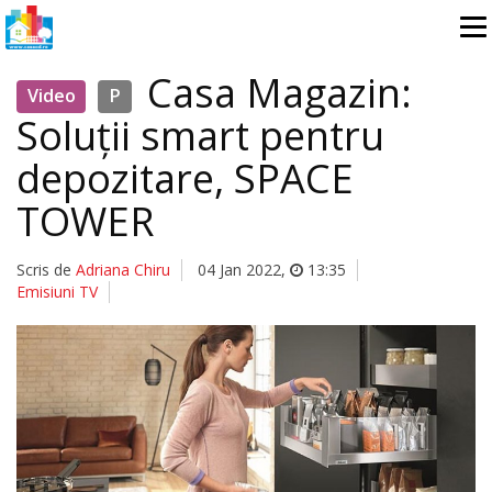
Casa Magazin:
Video
P
Soluții smart pentru
depozitare, SPACE
TOWER
Scris de
Adriana Chiru
04 Jan 2022
,
13:35
Emisiuni TV