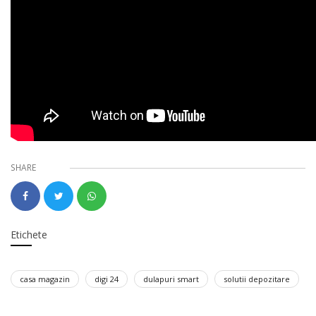
SHARE
Etichete
casa magazin
digi 24
dulapuri smart
solutii depozitare