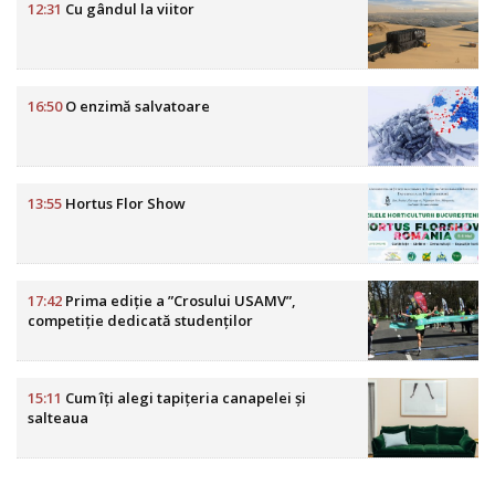
12:31
Cu gândul la viitor
16:50
O enzimă salvatoare
13:55
Hortus Flor Show
17:42
Prima ediție a ”Crosului USAMV”,
competiție dedicată studenților
15:11
Cum îți alegi tapițeria canapelei și
salteaua