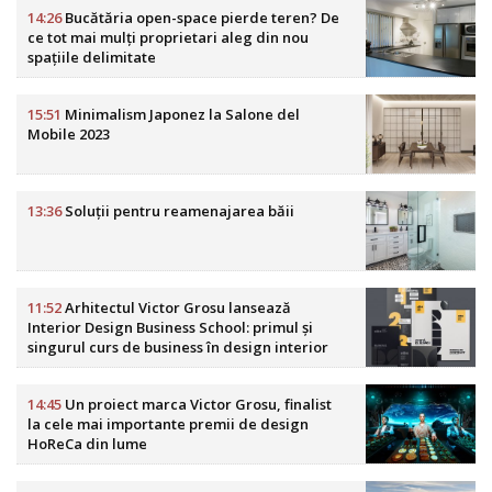
14:26
Bucătăria open-space pierde teren? De
ce tot mai mulți proprietari aleg din nou
spațiile delimitate
15:51
Minimalism Japonez la Salone del
Mobile 2023
13:36
Soluții pentru reamenajarea băii
11:52
Arhitectul Victor Grosu lansează
Interior Design Business School: primul și
singurul curs de business în design interior
din România
14:45
Un proiect marca Victor Grosu, finalist
la cele mai importante premii de design
HoReCa din lume