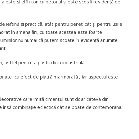
a este și el în ton cu betonul și este scos în evidență de
ieftină și practică, atât pentru pereți cât și pentru ușile
norat în amenajări, cu toate acestea este foarte
 luminilor nu numai că putem scoate în evidență anumite
it.
, astfel pentru a păstra linia industrială
ionate cu efect de piatră marmorată , iar aspectul este
ecorative care imită cimentul sunt doar câteva din
e însă combinație eclectică cât se poate de contemorana.