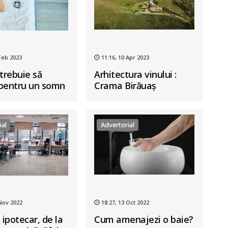
Feb 2023
11:16, 10 Apr 2023
trebuie să
Arhitectura vinului :
pentru un somn
Crama Birăuaș
 ?
ial
Advertorial
 Nov 2022
18:27, 13 Oct 2022
 ipotecar, de la
Cum amenajezi o baie?