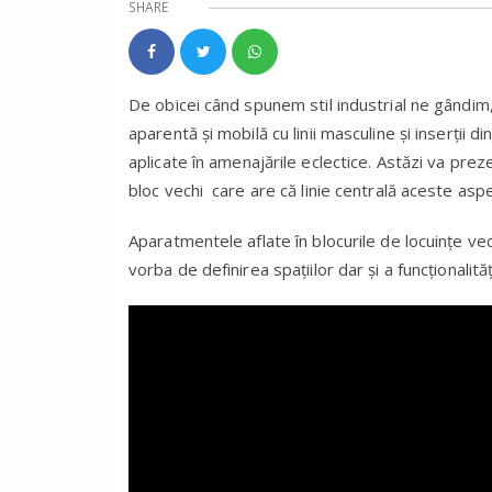
SHARE
De obicei când spunem stil industrial ne gândim
aparentă și mobilă cu linii masculine și inserții di
aplicate în amenajările eclectice. Astăzi va pre
bloc vechi care are că linie centrală aceste aspe
Aparatmentele aflate în blocurile de locuințe ve
vorba de definirea spațiilor dar și a funcționalită