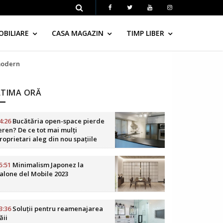
OBILIARE
CASA MAGAZIN
TIMP LIBER
modern
LTIMA ORĂ
4:26
Bucătăria open-space pierde
eren? De ce tot mai mulți
roprietari aleg din nou spațiile
elimitate
5:51
Minimalism Japonez la
alone del Mobile 2023
3:36
Soluții pentru reamenajarea
ăii