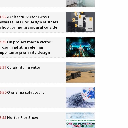
1:52
Arhitectul Victor Grosu
ansează Interior Design Business
chool: primul și singurul curs de
usiness în design interior din
omânia
4:45
Un proiect marca Victor
rosu, finalist la cele mai
mportante premii de design
oReCa din lume
2:31
Cu gândul la viitor
6:50
O enzimă salvatoare
3:55
Hortus Flor Show