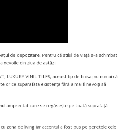
țiul de depozitare. Pentru că stilul de viață s-a schimbat
a nevoile din ziua de astăzi.
VT, LUXURY VINIL TILES, aceast tip de finisaj nu numai că
te orice suparafata existența fără a mai fi nevoiți să
tonul amprentat care se regăsește pe toată suprafață
cu zona de living iar accentul a fost pus pe peretele cele