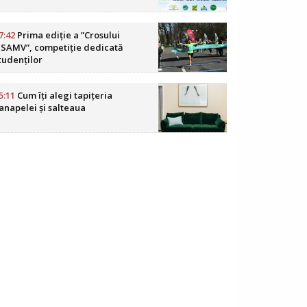
7:42
Prima ediție a ”Crosului
SAMV”, competiție dedicată
tudenților
5:11
Cum îți alegi tapițeria
anapelei și salteaua