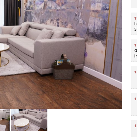
1
l
S
b
R
1
G
i
H
1
1
1