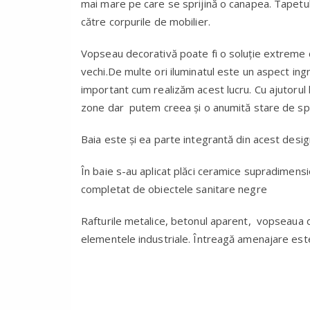
mai mare pe care se sprijină o canapea. Tapetul 
către corpurile de mobilier.
Vopseau decorativă poate fi o soluție extreme de 
vechi.De multe ori iluminatul este un aspect ing
important cum realizăm acest lucru. Cu ajutorul
zone dar putem creea și o anumită stare de spir
Baia este și ea parte integrantă din acest design
În baie s-au aplicat plăci ceramice supradimens
completat de obiectele sanitare negre
Rafturile metalice, betonul aparent, vopseaua d
elementele industriale. Întreagă amenajare est