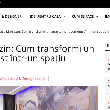
7
 & DESIGNERI
IDEI PENTRU CASA
CUM SE FACE
IM
asa Magazin: Cum transformi un apartament comunist într-un spațiu 
in: Cum transformi un
U
t într-un spațiu
1
t
p
d
Arhitectura & Design Interior
1
S
1
b