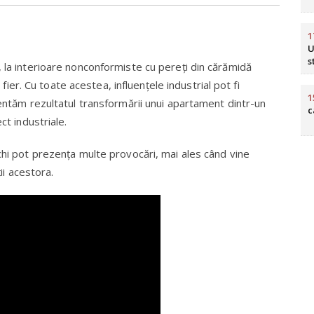
1
U
s
, la interioare nonconformiste cu pereți din cărămidă
n fier. Cu toate acestea, influențele industrial pot fi
1
zentăm rezultatul transformării unui apartament dintr-un
c
ct industriale.
chi pot prezența multe provocări, mai ales când vine
ții acestora.