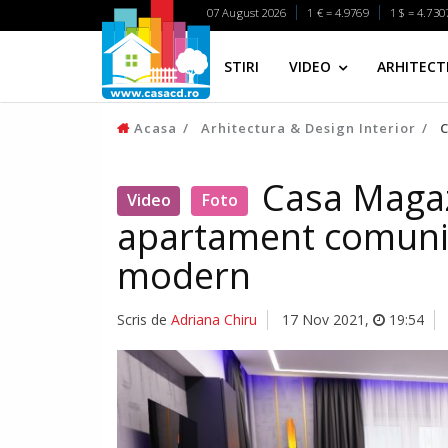
07 August 2026
1 € = 4.9769
1 $ = 4.730
STIRI
VIDEO
ARHITECTI
Acasa
Arhitectura & Design Interior
C
Casa Magaz
Video
Foto
apartament comunis
modern
Scris de
Adriana Chiru
17 Nov 2021
,
19:54