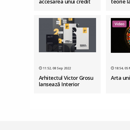
accesarea unui credit
teorie l
ipotecar Alpha Housing
bani po
Video
11:52, 08 Sep 2022
18:54, 05
Arhitectul Victor Grosu
Arta uni
lansează Interior
Design Business School:
primul și singurul curs
de business în design
interior din România