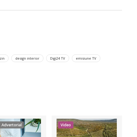
zin
design interior
Digi24 TV
emisiune TV
Advertorial
Video